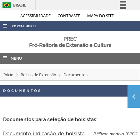
BRASIL
Simplifique!
ACESSIBILIDADE
CONTRASTE
MAPA DO SITE
Comunica BR
PORTAL UFPEL
Participe
ACESSO À INFORMAÇÃO
PREC
Acesso à informação
Pró-Reitoria de Extensão e Cultura
AUDITORIA
Legislação
MENU
COBALTO
Canais
CONCURSOS
Início
Bolsas de Extensão
Documentos
EDITAIS
INTERNACIONAL
DOCUMENTOS
OUVIDORIA
PORTARIAS
Documentos para seleção de bolsistas:
TELEFONES
Documento indicação de bolsista
–
(Utilizar modelo “PREC