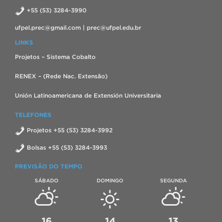
+55 (53) 3284-3990
ufpel.prec@gmail.com | prec@ufpel.edu.br
LINKS
Projetos – Sistema Cobalto
RENEX – (Rede Nac. Extensão)
Unión Latinoamericana de Extensión Universitaria
TELEFONES
Projetos +55 (53) 3284-3992
Bolsas +55 (53) 3284-3993
PREVISÃO DO TEMPO
SÁBADO
DOMINGO
SEGUNDA
16
14
13