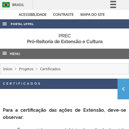
BRASIL
Simplifique!
ACESSIBILIDADE
CONTRASTE
MAPA DO SITE
Comunica BR
PORTAL UFPEL
Participe
ACESSO À INFORMAÇÃO
PREC
Acesso à informação
Pró-Reitoria de Extensão e Cultura
AUDITORIA
Legislação
MENU
COBALTO
Canais
CONCURSOS
Início
Projetos
Certificados
EDITAIS
INTERNACIONAL
CERTIFICADOS
OUVIDORIA
PORTARIAS
Para a certificação das ações de Extensão, deve-se
TELEFONES
observar: