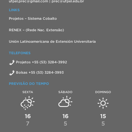
ufpel.prec@gmail.com | prec@ufpel.edu.br
LINKS
Projetos – Sistema Cobalto
RENEX – (Rede Nac. Extensão)
Unión Latinoamericana de Extensión Universitaria
TELEFONES
Projetos +55 (53) 3284-3992
Bolsas +55 (53) 3284-3993
PREVISÃO DO TEMPO
SEXTA
SÁBADO
DOMINGO
16
16
15
7
5
5