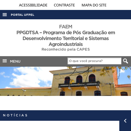
ACESSIBILIDADE
CONTRASTE
MAPA DO SITE
PORTAL UFPEL
ACESSO À INFORMAÇÃO
FAEM
PPGDTSA – Programa de Pós Graduação em
AUDITORIA
Desenvolvimento Territorial e Sistemas
Agroindustriais
COBALTO
Reconhecido pela CAPES
CONCURSOS
MENU
EDITAIS
INTERNACIONAL
OUVIDORIA
PORTARIAS
TELEFONES
NOTÍCIAS