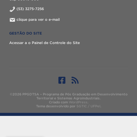
(53) 3275-7256
clique para ver o e-mail
GESTÃO DO SITE
Acessar a o Painel de Controle do Site
©2026 PPGDTSA – Programa de Pós Graduação em Desenvolvimento
Territorial e Sistemas Agroindustriais.
Criado com
WordPress
.
Tema desenvolvido por
SGTIC / UFPel
.