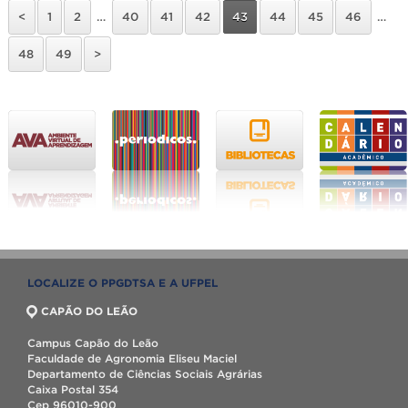
<
1
2
…
40
41
42
43
44
45
46
…
48
49
>
LOCALIZE O PPGDTSA E A UFPEL
CAPÃO DO LEÃO
Campus Capão do Leão
Faculdade de Agronomia Eliseu Maciel
Departamento de Ciências Sociais Agrárias
Caixa Postal 354
Cep 96010-900