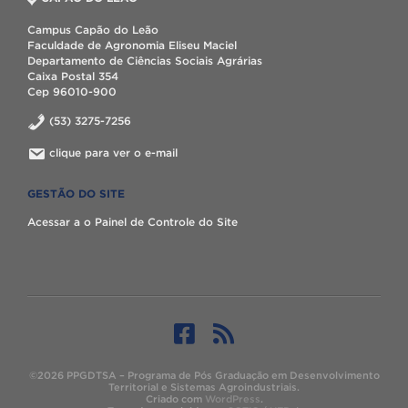
Campus Capão do Leão
Faculdade de Agronomia Eliseu Maciel
Departamento de Ciências Sociais Agrárias
Caixa Postal 354
Cep 96010-900
(53) 3275-7256
clique para ver o e-mail
GESTÃO DO SITE
Acessar a o Painel de Controle do Site
©2026 PPGDTSA – Programa de Pós Graduação em Desenvolvimento
Territorial e Sistemas Agroindustriais.
Criado com
WordPress
.