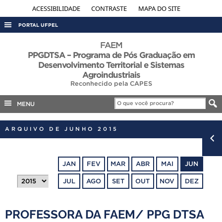
ACESSIBILIDADE
CONTRASTE
MAPA DO SITE
PORTAL UFPEL
ACESSO À INFORMAÇÃO
FAEM
PPGDTSA – Programa de Pós Graduação em
AUDITORIA
Desenvolvimento Territorial e Sistemas
Agroindustriais
COBALTO
Reconhecido pela CAPES
CONCURSOS
MENU
EDITAIS
INTERNACIONAL
ARQUIVO DE JUNHO 2015
OUVIDORIA
PORTARIAS
JAN
FEV
MAR
ABR
MAI
JUN
TELEFONES
JUL
AGO
SET
OUT
NOV
DEZ
PROFESSORA DA FAEM/ PPG DTSA