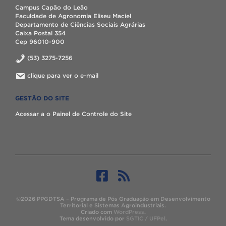
Campus Capão do Leão
Faculdade de Agronomia Eliseu Maciel
Departamento de Ciências Sociais Agrárias
Caixa Postal 354
Cep 96010-900
(53) 3275-7256
clique para ver o e-mail
GESTÃO DO SITE
Acessar a o Painel de Controle do Site
©2026 PPGDTSA – Programa de Pós Graduação em Desenvolvimento
Territorial e Sistemas Agroindustriais.
Criado com
WordPress
.
Tema desenvolvido por
SGTIC / UFPel
.