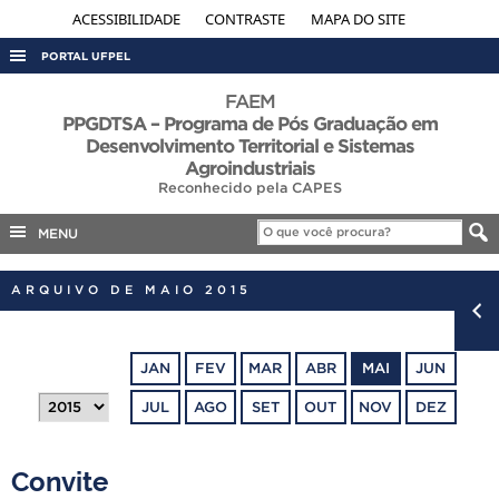
ACESSIBILIDADE
CONTRASTE
MAPA DO SITE
PORTAL UFPEL
ACESSO À INFORMAÇÃO
FAEM
PPGDTSA – Programa de Pós Graduação em
AUDITORIA
Desenvolvimento Territorial e Sistemas
Agroindustriais
COBALTO
Reconhecido pela CAPES
CONCURSOS
MENU
EDITAIS
INTERNACIONAL
ARQUIVO DE MAIO 2015
OUVIDORIA
PORTARIAS
JAN
FEV
MAR
ABR
MAI
JUN
TELEFONES
JUL
AGO
SET
OUT
NOV
DEZ
Convite