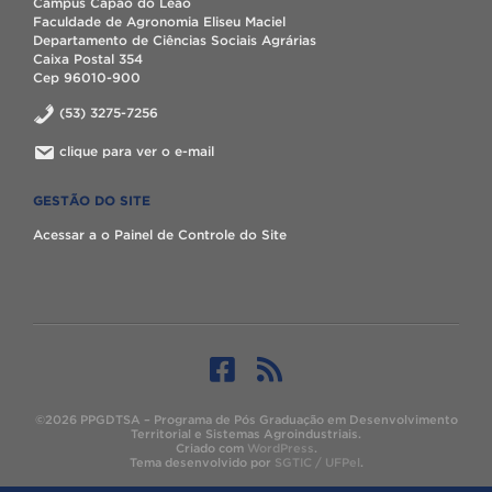
Campus Capão do Leão
Faculdade de Agronomia Eliseu Maciel
Departamento de Ciências Sociais Agrárias
Caixa Postal 354
Cep 96010-900
(53) 3275-7256
clique para ver o e-mail
GESTÃO DO SITE
Acessar a o Painel de Controle do Site
©2026 PPGDTSA – Programa de Pós Graduação em Desenvolvimento
Territorial e Sistemas Agroindustriais.
Criado com
WordPress
.
Tema desenvolvido por
SGTIC / UFPel
.