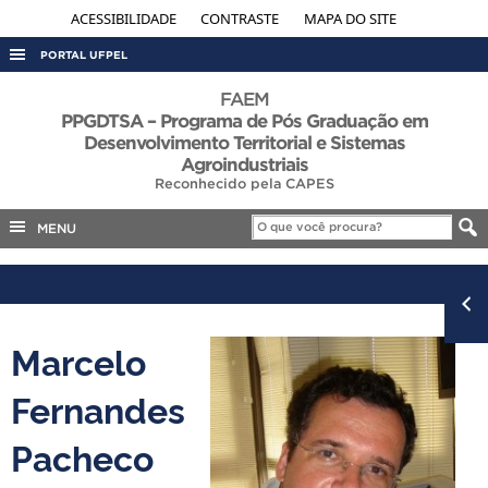
ACESSIBILIDADE
CONTRASTE
MAPA DO SITE
PORTAL UFPEL
ACESSO À INFORMAÇÃO
FAEM
PPGDTSA – Programa de Pós Graduação em
AUDITORIA
Desenvolvimento Territorial e Sistemas
Agroindustriais
COBALTO
Reconhecido pela CAPES
CONCURSOS
MENU
EDITAIS
INTERNACIONAL
OUVIDORIA
Marcelo
PORTARIAS
TELEFONES
Fernandes
Pacheco