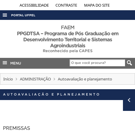
ACESSIBILIDADE
CONTRASTE
MAPA DO SITE
PORTAL UFPEL
ACESSO À INFORMAÇÃO
FAEM
PPGDTSA – Programa de Pós Graduação em
AUDITORIA
Desenvolvimento Territorial e Sistemas
Agroindustriais
COBALTO
Reconhecido pela CAPES
CONCURSOS
MENU
EDITAIS
INTERNACIONAL
Início
ADMINISTRAÇÃO
Autoavaliação e planejamento
OUVIDORIA
AUTOAVALIAÇÃO E PLANEJAMENTO
PORTARIAS
TELEFONES
PREMISSAS