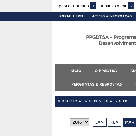
Ir para o conteúdo
1
Ir para o menu
2
PORTAL UFPEL
ACESSO À INFORMAÇÃO
PPGDTSA – Programa
Desenvolvimento
INÍCIO
O PPGDTSA
AD
PERGUNTAS E RESPOSTAS
ARQUIVO DE MARÇO 2016
JAN
FEV
MAR