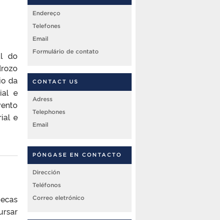
Endereço
Telefones
Email
Formulário de contato
al do
drozo
io da
CONTACT US
ial e
Adress
vento
Telephones
ial e
Email
PÓNGASE EN CONTACTO
Dirección
Teléfonos
ecas
Correo eletrónico
ursar