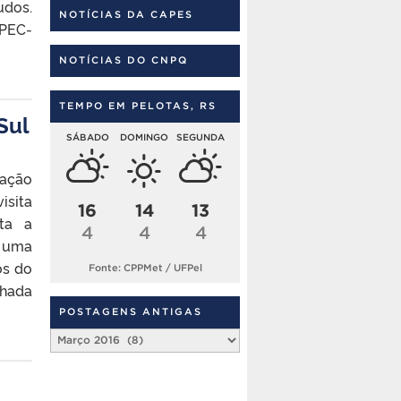
udos.
NOTÍCIAS DA CAPES
 PEC-
NOTÍCIAS DO CNPQ
TEMPO EM PELOTAS, RS
Sul
SÁBADO
DOMINGO
SEGUNDA
uação
isita
16
14
13
ta a
4
4
4
a uma
os do
Fonte: CPPMet / UFPel
lhada
POSTAGENS ANTIGAS
Postagens
Antigas