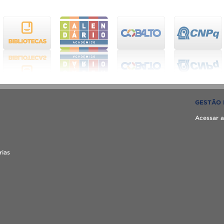
GESTÃO 
Acessar a
rias