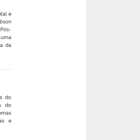
tal e
obson
 Pós-
r uma
ra da
as do
ca do
temas
ção e