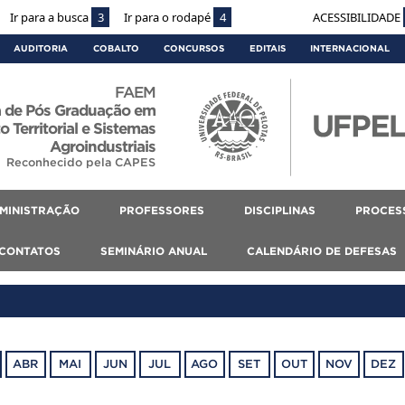
Ir para a busca
3
Ir para o rodapé
4
ACESSIBILIDADE
AUDITORIA
COBALTO
CONCURSOS
EDITAIS
INTERNACIONAL
FAEM
 de Pós Graduação em
 Territorial e Sistemas
Agroindustriais
Reconhecido pela CAPES
MINISTRAÇÃO
PROFESSORES
DISCIPLINAS
PROCES
CONTATOS
SEMINÁRIO ANUAL
CALENDÁRIO DE DEFESAS
ABR
MAI
JUN
JUL
AGO
SET
OUT
NOV
DEZ