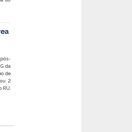
rea
 pós-
EG da
no de
 ou 2
o RU,