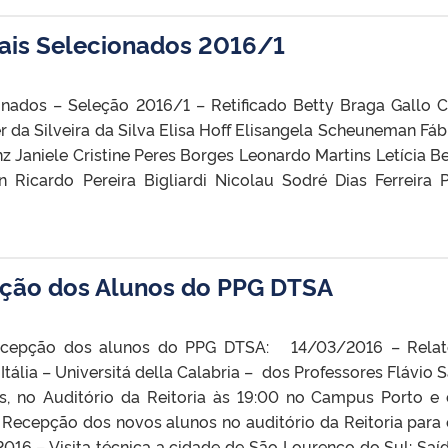
iais Selecionados 2016/1
onados – Seleção 2016/1 – Retificado Betty Braga Gallo C
 da Silveira da Silva Elisa Hoff Elisangela Scheuneman Fáb
nz Janiele Cristine Peres Borges Leonardo Martins Letícia B
n Ricardo Pereira Bigliardi Nicolau Sodré Dias Ferreira 
ção dos Alunos do PPG DTSA
ecepção dos alunos do PPG DTSA: 14/03/2016 – Relat
tália – Universitá della Calabria – dos Professores Flávio 
s, no Auditório da Reitoria às 19:00 no Campus Porto e 
cepção dos novos alunos no auditório da Reitoria para 
16 – Visita técnica a cidade de São Lourenço do Sul: Saí