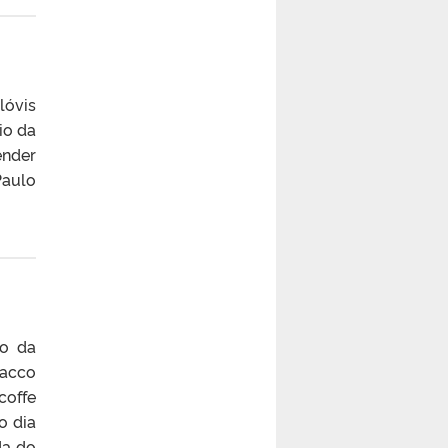
lóvis
io da
ender
Paulo
o da
Sacco
coffe
o dia
da do