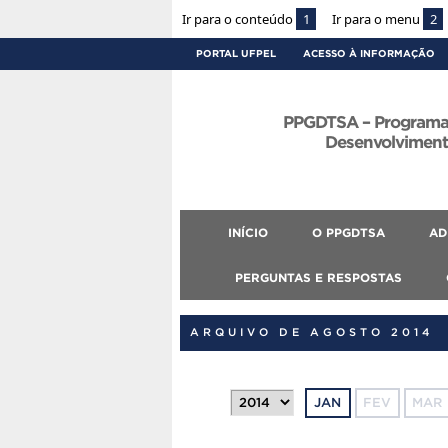
Ir para o conteúdo
1
Ir para o menu
2
PORTAL UFPEL
ACESSO À INFORMAÇÃO
PPGDTSA – Programa
Desenvolvimento
INÍCIO
O PPGDTSA
AD
PERGUNTAS E RESPOSTAS
ARQUIVO DE AGOSTO 2014
JAN
FEV
MAR