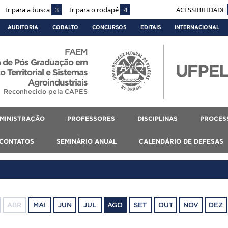
Ir para a busca
3
Ir para o rodapé
4
ACESSIBILIDADE
AUDITORIA
COBALTO
CONCURSOS
EDITAIS
INTERNACIONAL
FAEM
 de Pós Graduação em
 Territorial e Sistemas
Agroindustriais
Reconhecido pela CAPES
MINISTRAÇÃO
PROFESSORES
DISCIPLINAS
PROCES
CONTATOS
SEMINÁRIO ANUAL
CALENDÁRIO DE DEFESAS
ABR
MAI
JUN
JUL
AGO
SET
OUT
NOV
DEZ