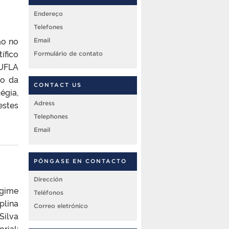
Endereço
Telefones
ão no
Email
ífico
Formulário de contato
 UFLA
ão da
CONTACT US
égia,
estes
Adress
Telephones
Email
PÓNGASE EN CONTACTO
Dirección
egime
Teléfonos
plina
Correo eletrónico
Silva
rial: