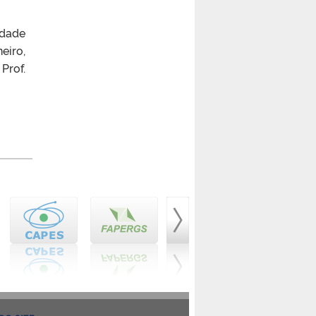
ldade
eiro,
rof.