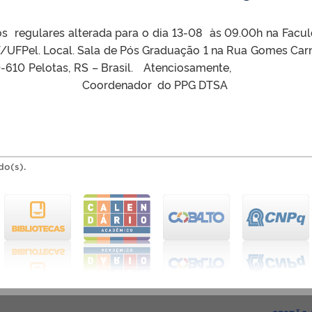
os regulares alterada para o dia 13-08 às 09.00h na Facu
/UFPel. Local. Sala de Pós Graduação 1 na Rua Gomes Carn
96010-610 Pelotas, RS – Brasil. Atenciosamente, P
co Dias Coordenador do PPG DTSA
do(s).