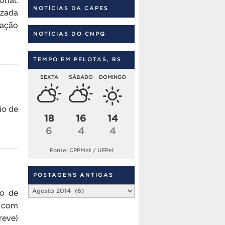
NOTÍCIAS DA CAPES
izada
ração
NOTÍCIAS DO CNPQ
TEMPO EM PELOTAS, RS
SEXTA
SÁBADO
DOMINGO
io de
18
16
14
6
4
4
Fonte: CPPMet / UFPel
POSTAGENS ANTIGAS
Postagens
to de
Antigas
a com
reve)