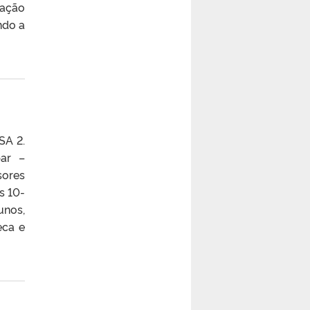
uação
ndo a
SA 2.
par –
ores
s 10-
unos,
eca e