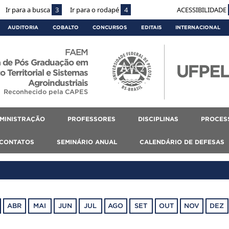
Ir para a busca
3
Ir para o rodapé
4
ACESSIBILIDADE
AUDITORIA
COBALTO
CONCURSOS
EDITAIS
INTERNACIONAL
FAEM
 de Pós Graduação em
 Territorial e Sistemas
Agroindustriais
Reconhecido pela CAPES
MINISTRAÇÃO
PROFESSORES
DISCIPLINAS
PROCES
CONTATOS
SEMINÁRIO ANUAL
CALENDÁRIO DE DEFESAS
ABR
MAI
JUN
JUL
AGO
SET
OUT
NOV
DEZ