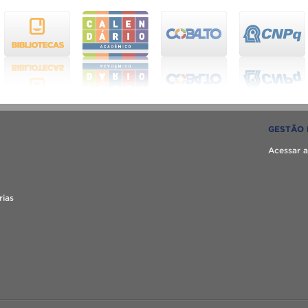
GESTÃO 
Acessar a
rias