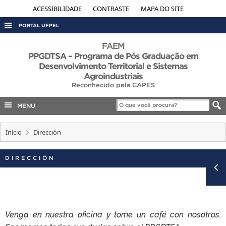
ACESSIBILIDADE
CONTRASTE
MAPA DO SITE
PORTAL UFPEL
ACESSO À INFORMAÇÃO
FAEM
PPGDTSA – Programa de Pós Graduação em
AUDITORIA
Desenvolvimento Territorial e Sistemas
Agroindustriais
COBALTO
Reconhecido pela CAPES
CONCURSOS
MENU
EDITAIS
INTERNACIONAL
Início
Dirección
OUVIDORIA
DIRECCIÓN
PORTARIAS
TELEFONES
Venga en nuestra oficina y tome un café con nosotros.