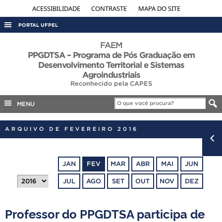
ACESSIBILIDADE
CONTRASTE
MAPA DO SITE
PORTAL UFPEL
ACESSO À INFORMAÇÃO
FAEM
PPGDTSA – Programa de Pós Graduação em
AUDITORIA
Desenvolvimento Territorial e Sistemas
Agroindustriais
COBALTO
Reconhecido pela CAPES
CONCURSOS
MENU
EDITAIS
INTERNACIONAL
ARQUIVO DE FEVEREIRO 2016
OUVIDORIA
PORTARIAS
JAN
FEV
MAR
ABR
MAI
JUN
TELEFONES
JUL
AGO
SET
OUT
NOV
DEZ
Professor do PPGDTSA participa de