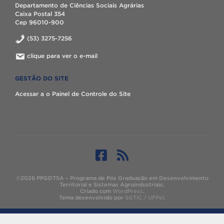
Departamento de Ciências Sociais Agrárias
Caixa Postal 354
Cep 96010-900
(53) 3275-7256
clique para ver o e-mail
GESTÃO DO SITE
Acessar a o Painel de Controle do Site
©2026 PPGDTSA – Programa de Pós Graduação em Desenvolvimento
Territorial e Sistemas Agroindustriais.
Criado com
WordPress
.
Tema desenvolvido por
SGTIC / UFPel
.