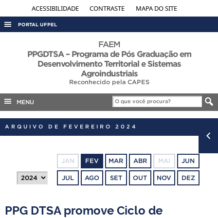
ACESSIBILIDADE
CONTRASTE
MAPA DO SITE
PORTAL UFPEL
ACESSO À INFORMAÇÃO
FAEM
PPGDTSA – Programa de Pós Graduação em
AUDITORIA
Desenvolvimento Territorial e Sistemas
Agroindustriais
COBALTO
Reconhecido pela CAPES
CONCURSOS
MENU
EDITAIS
INTERNACIONAL
ARQUIVO DE FEVEREIRO 2024
OUVIDORIA
PORTARIAS
JAN
FEV
MAR
ABR
MAI
JUN
TELEFONES
JUL
AGO
SET
OUT
NOV
DEZ
PPG DTSA promove Ciclo de