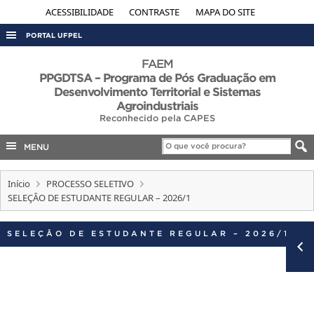
ACESSIBILIDADE
CONTRASTE
MAPA DO SITE
PORTAL UFPEL
ACESSO À INFORMAÇÃO
FAEM
PPGDTSA – Programa de Pós Graduação em
AUDITORIA
Desenvolvimento Territorial e Sistemas
Agroindustriais
COBALTO
Reconhecido pela CAPES
CONCURSOS
MENU
EDITAIS
INTERNACIONAL
Início
PROCESSO SELETIVO
SELEÇÂO DE ESTUDANTE REGULAR – 2026/1
OUVIDORIA
PORTARIAS
SELEÇÂO DE ESTUDANTE REGULAR – 2026/1
TELEFONES