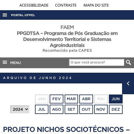
ACESSIBILIDADE
CONTRASTE
MAPA DO SITE
PORTAL UFPEL
ACESSO À INFORMAÇÃO
FAEM
PPGDTSA – Programa de Pós Graduação em
AUDITORIA
Desenvolvimento Territorial e Sistemas
Agroindustriais
COBALTO
Reconhecido pela CAPES
CONCURSOS
MENU
EDITAIS
INTERNACIONAL
ARQUIVO DE JUNHO 2024
OUVIDORIA
PORTARIAS
JAN
FEV
MAR
ABR
MAI
JUN
TELEFONES
JUL
AGO
SET
OUT
NOV
DEZ
PROJETO NICHOS SOCIOTÉCNICOS –