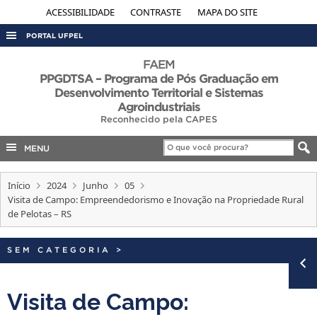
ACESSIBILIDADE
CONTRASTE
MAPA DO SITE
PORTAL UFPEL
ACESSO À INFORMAÇÃO
FAEM
PPGDTSA – Programa de Pós Graduação em
AUDITORIA
Desenvolvimento Territorial e Sistemas
Agroindustriais
COBALTO
Reconhecido pela CAPES
CONCURSOS
MENU
EDITAIS
INTERNACIONAL
Início
2024
Junho
05
Visita de Campo: Empreendedorismo e Inovação na Propriedade Rural
OUVIDORIA
de Pelotas – RS
PORTARIAS
SEM CATEGORIA
>
TELEFONES
Visita de Campo: