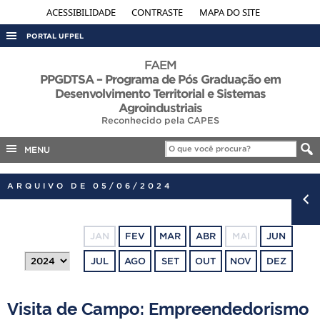
ACESSIBILIDADE
CONTRASTE
MAPA DO SITE
PORTAL UFPEL
ACESSO À INFORMAÇÃO
FAEM
PPGDTSA – Programa de Pós Graduação em
AUDITORIA
Desenvolvimento Territorial e Sistemas
Agroindustriais
COBALTO
Reconhecido pela CAPES
CONCURSOS
MENU
EDITAIS
INTERNACIONAL
ARQUIVO DE 05/06/2024
OUVIDORIA
PORTARIAS
JAN
FEV
MAR
ABR
MAI
JUN
TELEFONES
JUL
AGO
SET
OUT
NOV
DEZ
Visita de Campo: Empreendedorismo