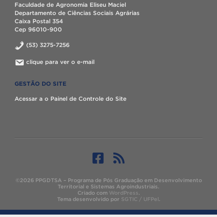
Faculdade de Agronomia Eliseu Maciel
Departamento de Ciências Sociais Agrárias
Caixa Postal 354
Cep 96010-900
(53) 3275-7256
clique para ver o e-mail
GESTÃO DO SITE
Acessar a o Painel de Controle do Site
©2026 PPGDTSA – Programa de Pós Graduação em Desenvolvimento
Territorial e Sistemas Agroindustriais.
Criado com
WordPress
.
Tema desenvolvido por
SGTIC / UFPel
.