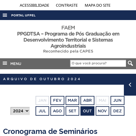
ACESSIBILIDADE
CONTRASTE
MAPA DO SITE
PORTAL UFPEL
ACESSO À INFORMAÇÃO
FAEM
PPGDTSA – Programa de Pós Graduação em
AUDITORIA
Desenvolvimento Territorial e Sistemas
Agroindustriais
COBALTO
Reconhecido pela CAPES
CONCURSOS
MENU
EDITAIS
INTERNACIONAL
ARQUIVO DE OUTUBRO 2024
OUVIDORIA
PORTARIAS
JAN
FEV
MAR
ABR
MAI
JUN
TELEFONES
JUL
AGO
SET
OUT
NOV
DEZ
Cronograma de Seminários