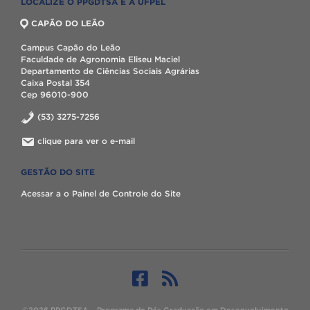
LOCALIZE O PPGDTSA E A UFPEL
CAPÃO DO LEÃO
Campus Capão do Leão
Faculdade de Agronomia Eliseu Maciel
Departamento de Ciências Sociais Agrárias
Caixa Postal 354
Cep 96010-900
(53) 3275-7256
clique para ver o e-mail
GESTÃO DO SITE
Acessar a o Painel de Controle do Site
©2026 PPGDTSA – Programa de Pós Graduação em Desenvolvimento