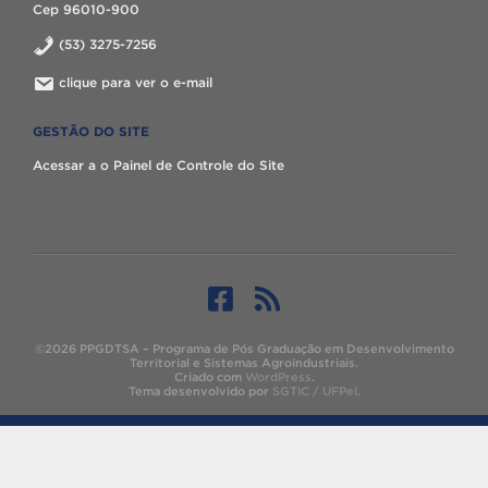
Cep 96010-900
(53) 3275-7256
clique para ver o e-mail
GESTÃO DO SITE
Acessar a o Painel de Controle do Site
©2026 PPGDTSA – Programa de Pós Graduação em Desenvolvimento
Territorial e Sistemas Agroindustriais.
Criado com
WordPress
.
Tema desenvolvido por
SGTIC / UFPel
.