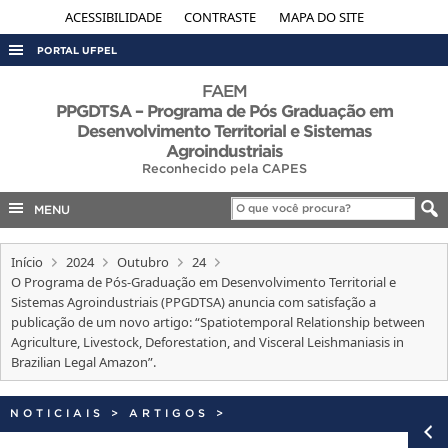
ACESSIBILIDADE
CONTRASTE
MAPA DO SITE
PORTAL UFPEL
ACESSO À INFORMAÇÃO
FAEM
PPGDTSA – Programa de Pós Graduação em
AUDITORIA
Desenvolvimento Territorial e Sistemas
Agroindustriais
COBALTO
Reconhecido pela CAPES
CONCURSOS
MENU
EDITAIS
INTERNACIONAL
Início
2024
Outubro
24
O Programa de Pós-Graduação em Desenvolvimento Territorial e
OUVIDORIA
Sistemas Agroindustriais (PPGDTSA) anuncia com satisfação a
publicação de um novo artigo: “Spatiotemporal Relationship between
PORTARIAS
Agriculture, Livestock, Deforestation, and Visceral Leishmaniasis in
TELEFONES
Brazilian Legal Amazon”.
NOTICIAIS
>
ARTIGOS
>