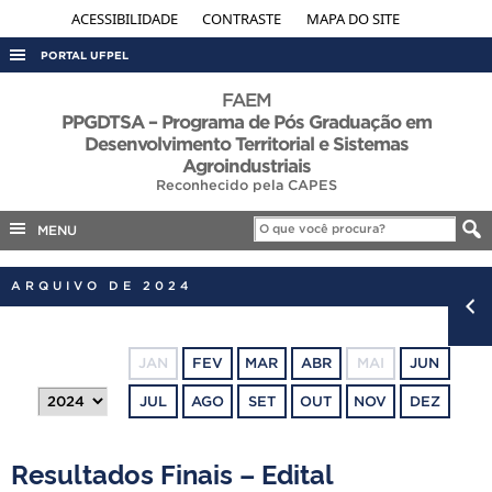
ACESSIBILIDADE
CONTRASTE
MAPA DO SITE
PORTAL UFPEL
ACESSO À INFORMAÇÃO
FAEM
PPGDTSA – Programa de Pós Graduação em
AUDITORIA
Desenvolvimento Territorial e Sistemas
Agroindustriais
COBALTO
Reconhecido pela CAPES
CONCURSOS
MENU
EDITAIS
INTERNACIONAL
ARQUIVO DE 2024
OUVIDORIA
PORTARIAS
JAN
FEV
MAR
ABR
MAI
JUN
TELEFONES
JUL
AGO
SET
OUT
NOV
DEZ
Resultados Finais – Edital