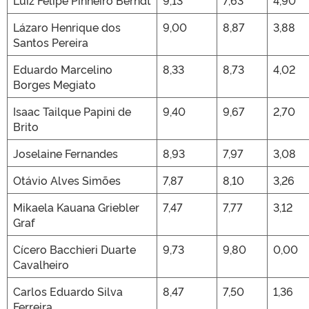
Luiz Felipe Pinheiro Berndt
9,13
7,63
4,90
Lázaro Henrique dos
9,00
8,87
3,88
Santos Pereira
Eduardo Marcelino
8,33
8,73
4,02
Borges Megiato
Isaac Tailque Papini de
9,40
9,67
2,70
Brito
Joselaine Fernandes
8,93
7,97
3,08
Otávio Alves Simões
7,87
8,10
3,26
Mikaela Kauana Griebler
7,47
7,77
3,12
Graf
Cícero Bacchieri Duarte
9,73
9,80
0,00
Cavalheiro
Carlos Eduardo Silva
8,47
7,50
1,36
Ferreira