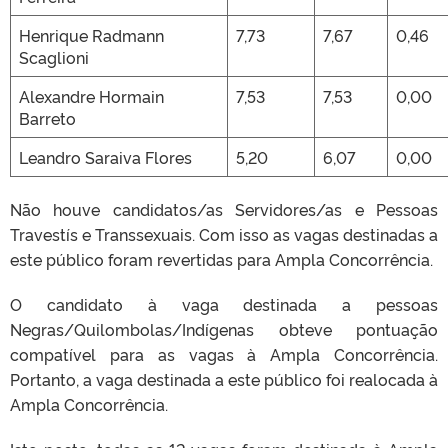
Henrique Radmann
7,73
7,67
0,46
Scaglioni
Alexandre Hormain
7,53
7,53
0,00
Barreto
Leandro Saraiva Flores
5,20
6,07
0,00
Não houve candidatos/as Servidores/as e Pessoas
Travestís e Transsexuais. Com isso as vagas destinadas a
este público foram revertidas para Ampla Concorrência.
O candidato à vaga destinada a pessoas
Negras/Quilombolas/Indígenas obteve pontuação
compatível para as vagas à Ampla Concorrência.
Portanto, a vaga destinada a este público foi realocada à
Ampla Concorrência.