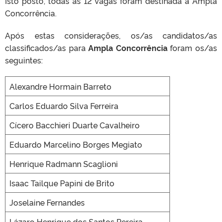
Isto posto, todas as 12 vagas foram destinada à Ampla
Concorrência.
Após estas considerações, os/as candidatos/as
classificados/as para
Ampla Concorrência
foram os/as
seguintes:
Alexandre Hormain Barreto
Carlos Eduardo Silva Ferreira
Cícero Bacchieri Duarte Cavalheiro
Eduardo Marcelino Borges Megiato
Henrique Radmann Scaglioni
Isaac Tailque Papini de Brito
Joselaine Fernandes
Lázaro Henrique dos Santos Pereira