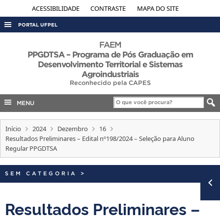
ACESSIBILIDADE
CONTRASTE
MAPA DO SITE
PORTAL UFPEL
ACESSO À INFORMAÇÃO
FAEM
PPGDTSA – Programa de Pós Graduação em
AUDITORIA
Desenvolvimento Territorial e Sistemas
Agroindustriais
COBALTO
Reconhecido pela CAPES
CONCURSOS
MENU
EDITAIS
INTERNACIONAL
Início
2024
Dezembro
16
Resultados Preliminares – Edital nº198/2024 – Seleção para Aluno
OUVIDORIA
Regular PPGDTSA
PORTARIAS
SEM CATEGORIA
>
TELEFONES
Resultados Preliminares –