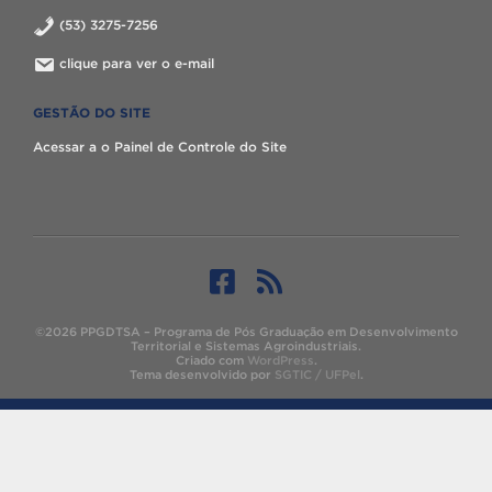
(53) 3275-7256
clique para ver o e-mail
GESTÃO DO SITE
Acessar a o Painel de Controle do Site
©2026 PPGDTSA – Programa de Pós Graduação em Desenvolvimento
Territorial e Sistemas Agroindustriais.
Criado com
WordPress
.
Tema desenvolvido por
SGTIC / UFPel
.