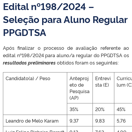
Edital nº198/2024 –
Seleção para Aluno Regular
PPGDTSA
Após finalizar o processo de avaliação referente ao
edital nº198/2024 para aluno/a regular do PPGDTSA os
resultados preliminares
obtidos foram os seguintes:
Candidato(a) / Peso
Anteproj
Entrevi
Curric
eto de
sta (E)
lum (C
Pesquisa
(AP)
35%
20%
45%
Leandro de Melo Karam
9,37
9,83
5,76