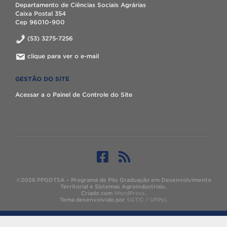
Departamento de Ciências Sociais Agrárias
Caixa Postal 354
Cep 96010-900
(53) 3275-7256
clique para ver o e-mail
GESTÃO DO SITE
Acessar a o Painel de Controle do Site
©2026 PPGDTSA – Programa de Pós Graduação em Desenvolvimento
Territorial e Sistemas Agroindustriais.
Criado com
WordPress
.
Tema desenvolvido por
SGTIC / UFPel
.