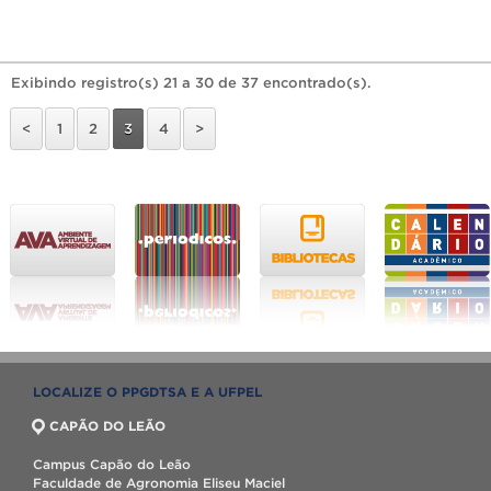
Exibindo registro(s) 21 a 30 de 37 encontrado(s).
<
1
2
3
4
>
LOCALIZE O PPGDTSA E A UFPEL
CAPÃO DO LEÃO
Campus Capão do Leão
Faculdade de Agronomia Eliseu Maciel