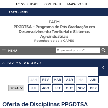
ACESSIBILIDADE
CONTRASTE
MAPA DO SITE
PORTAL UFPEL
ACESSO À INFORMAÇÃO
FAEM
PPGDTSA – Programa de Pós Graduação em
AUDITORIA
Desenvolvimento Territorial e Sistemas
Agroindustriais
COBALTO
Reconhecido pela CAPES
CONCURSOS
MENU
EDITAIS
INTERNACIONAL
ARQUIVO DE 2024
OUVIDORIA
PORTARIAS
JAN
FEV
MAR
ABR
MAI
JUN
TELEFONES
JUL
AGO
SET
OUT
NOV
DEZ
Oferta de Disciplinas PPGDTSA