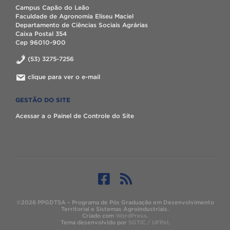
Campus Capão do Leão
Faculdade de Agronomia Eliseu Maciel
Departamento de Ciências Sociais Agrárias
Caixa Postal 354
Cep 96010-900
(53) 3275-7256
clique para ver o e-mail
GESTÃO DO SITE
Acessar a o Painel de Controle do Site
©2026 PPGDTSA – Programa de Pós Graduação em Desenvolvimento
Territorial e Sistemas Agroindustriais.
Criado com
WordPress
.
Tema desenvolvido por
SGTIC / UFPel
.