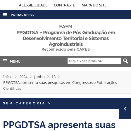
ACESSIBILIDADE
CONTRASTE
MAPA DO SITE
PORTAL UFPEL
ACESSO À INFORMAÇÃO
FAEM
PPGDTSA – Programa de Pós Graduação em
AUDITORIA
Desenvolvimento Territorial e Sistemas
Agroindustriais
COBALTO
Reconhecido pela CAPES
CONCURSOS
MENU
EDITAIS
INTERNACIONAL
Início
2024
Junho
13
PPGDTSA apresenta suas pesquisas em Congressos e Publicações
OUVIDORIA
Científicas
PORTARIAS
SEM CATEGORIA
>
TELEFONES
PPGDTSA apresenta suas