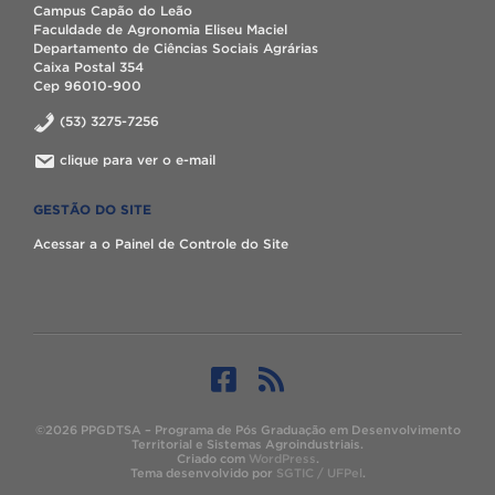
Campus Capão do Leão
Faculdade de Agronomia Eliseu Maciel
Departamento de Ciências Sociais Agrárias
Caixa Postal 354
Cep 96010-900
(53) 3275-7256
clique para ver o e-mail
GESTÃO DO SITE
Acessar a o Painel de Controle do Site
©2026 PPGDTSA – Programa de Pós Graduação em Desenvolvimento
Territorial e Sistemas Agroindustriais.
Criado com
WordPress
.
Tema desenvolvido por
SGTIC / UFPel
.