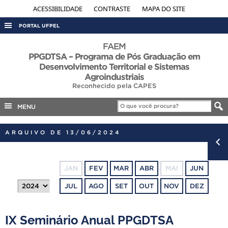
ACESSIBILIDADE
CONTRASTE
MAPA DO SITE
PORTAL UFPEL
ACESSO À INFORMAÇÃO
FAEM
PPGDTSA – Programa de Pós Graduação em
AUDITORIA
Desenvolvimento Territorial e Sistemas
Agroindustriais
COBALTO
Reconhecido pela CAPES
CONCURSOS
MENU
EDITAIS
INTERNACIONAL
ARQUIVO DE 13/06/2024
OUVIDORIA
PORTARIAS
JAN
FEV
MAR
ABR
MAI
JUN
TELEFONES
JUL
AGO
SET
OUT
NOV
DEZ
IX Seminário Anual PPGDTSA