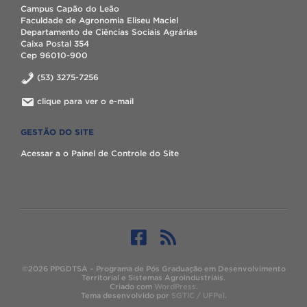
Campus Capão do Leão
Faculdade de Agronomia Eliseu Maciel
Departamento de Ciências Sociais Agrárias
Caixa Postal 354
Cep 96010-900
(53) 3275-7256
clique para ver o e-mail
GESTÃO DO SITE
Acessar a o Painel de Controle do Site
©2026 PPGDTSA – Programa de Pós Graduação em Desenvolvimento
Territorial e Sistemas Agroindustriais.
Criado com
WordPress
.
Tema desenvolvido por
SGTIC / UFPel
.