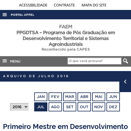
ACESSIBILIDADE
CONTRASTE
MAPA DO SITE
PORTAL UFPEL
ACESSO À INFORMAÇÃO
FAEM
PPGDTSA – Programa de Pós Graduação em
AUDITORIA
Desenvolvimento Territorial e Sistemas
Agroindustriais
COBALTO
Reconhecido pela CAPES
CONCURSOS
MENU
EDITAIS
INTERNACIONAL
ARQUIVO DE JULHO 2016
OUVIDORIA
PORTARIAS
JAN
FEV
MAR
ABR
MAI
JUN
TELEFONES
JUL
AGO
SET
OUT
NOV
DEZ
Primeiro Mestre em Desenvolvimento