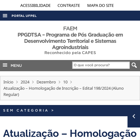
ACESSIBILIDADE
CONTRASTE
MAPA DO SITE
PORTAL UFPEL
ACESSO À INFORMAÇÃO
FAEM
PPGDTSA – Programa de Pós Graduação em
AUDITORIA
Desenvolvimento Territorial e Sistemas
Agroindustriais
COBALTO
Reconhecido pela CAPES
CONCURSOS
MENU
EDITAIS
INTERNACIONAL
Início
2024
Dezembro
10
Atualização – Homologação de Inscrição – Edital 198/2024 (Aluno
OUVIDORIA
Regular)
PORTARIAS
SEM CATEGORIA
>
TELEFONES
Atualização – Homologação