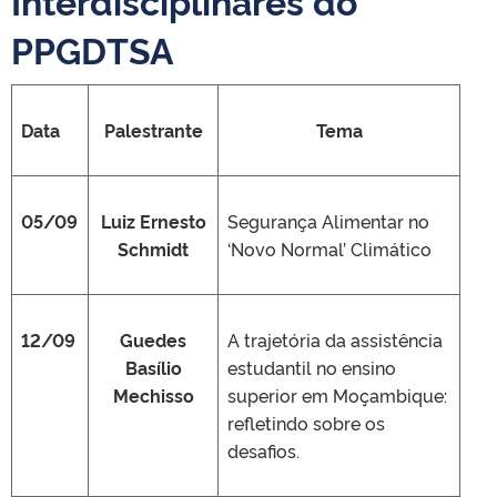
Interdisciplinares do
PPGDTSA
Data
Palestrante
Tema
05/09
Luiz Ernesto
Segurança Alimentar no
Schmidt
‘Novo Normal’ Climático
12/09
Guedes
A trajetória da assistência
Basílio
estudantil no ensino
Mechisso
superior em Moçambique:
refletindo sobre os
desafios.