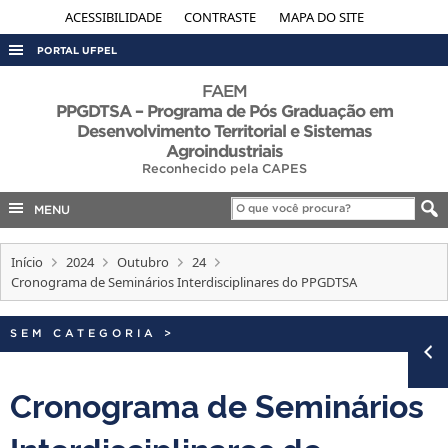
ACESSIBILIDADE
CONTRASTE
MAPA DO SITE
PORTAL UFPEL
ACESSO À INFORMAÇÃO
FAEM
PPGDTSA – Programa de Pós Graduação em
AUDITORIA
Desenvolvimento Territorial e Sistemas
Agroindustriais
COBALTO
Reconhecido pela CAPES
CONCURSOS
MENU
EDITAIS
INTERNACIONAL
Início
2024
Outubro
24
Cronograma de Seminários Interdisciplinares do PPGDTSA
OUVIDORIA
PORTARIAS
SEM CATEGORIA
>
TELEFONES
Cronograma de Seminários