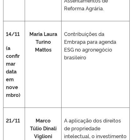
Assentamentos de
Reforma Agrária.
14/11
Maria Laura
Contribuições da
Turino
Embrapa para agenda
(a
Mattos
ESG no agronegócio
confir
brasileiro
mar
data
em
nove
mbro)
21/11
Marco
A aplicação dos direitos
Túlio Dinali
de propriedade
Viglioni
intelectual, o investimento