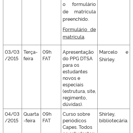
o formulário
de matrícula
preenchido.
Formulário de
matrícula
.
03/03
Terça-
09h
Apresentação
Marcelo e
/2015
feira
FAT
do PPG DTSA
Shirley.
para os
estudantes
novos e
especiais
(estrutura, site,
regimento,
dúvidas).
04/03
Quarta
09h
Curso sobre
Shirley,
/2015
-feira
FAT
periódicos
bibliotecária.
Capes. Todos