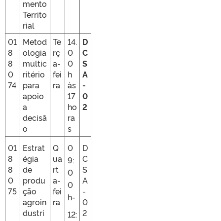
mento
Territo
rial
01
Metod
Te
14.
D
8
ologia
rç
0
C
8
multic
a-
0
S
0
ritério
fei
h
A
74
para
ra
às
-
apoio
17
0
a
ho
2
decisã
ra
o
s
01
Estrat
Q
0
D
8
égia
ua
C
9:
8
de
rt
S
0
0
produ
a-
A
0
75
ção
fei
-
h-
agroin
ra
0
dustri
2
12: