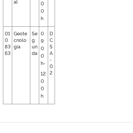
al
0
0
h
01
Geote
Se
0
D
0
cnolo
g
C
9:
83
gia
un
S
0
63
da
A
0
-
h-
0
2
12:
0
0
h