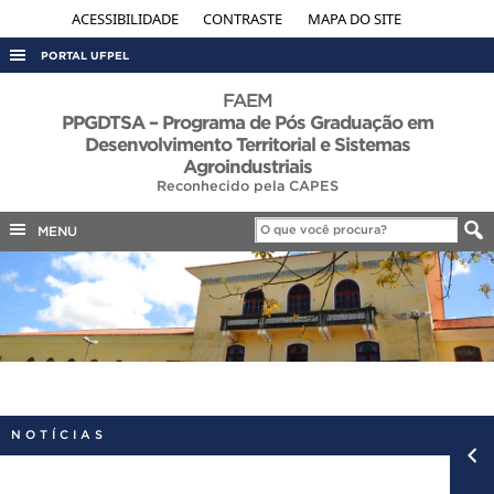
ACESSIBILIDADE
CONTRASTE
MAPA DO SITE
PORTAL UFPEL
ACESSO À INFORMAÇÃO
FAEM
PPGDTSA – Programa de Pós Graduação em
AUDITORIA
Desenvolvimento Territorial e Sistemas
Agroindustriais
COBALTO
Reconhecido pela CAPES
CONCURSOS
MENU
EDITAIS
INTERNACIONAL
OUVIDORIA
PORTARIAS
TELEFONES
NOTÍCIAS