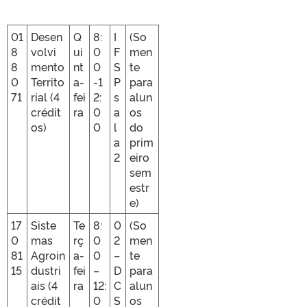
01
Desen
Q
8:
I
(So
8
volvi
ui
0
F
men
8
mento
nt
0
S
te
0
Territo
a-
-1
P
para
71
rial (4
fei
2:
s
alun
crédit
ra
0
a
os
os)
0
l
do
a
prim
2
eiro
sem
estr
e)
17
Siste
Te
8:
0
(So
0
mas
rç
0
2
men
81
Agroin
a-
0
–
te
15
dustri
fei
–
D
para
ais (4
ra
12:
C
alun
crédit
0
S
os