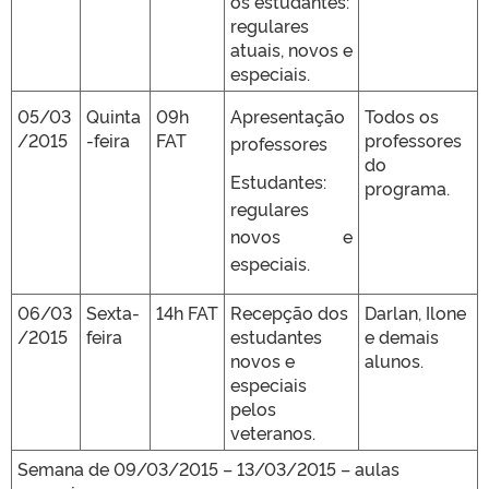
os estudantes:
regulares
atuais, novos e
especiais.
05/03
Quinta
09h
Apresentação
Todos os
/2015
-feira
FAT
professores
professores
do
Estudantes:
programa.
regulares
novos e
especiais.
06/03
Sexta-
14h FAT
Recepção dos
Darlan, Ilone
/2015
feira
estudantes
e demais
novos e
alunos.
especiais
pelos
veteranos.
Semana de 09/03/2015 – 13/03/2015 – aulas