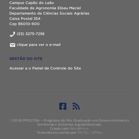
Campus Capão do Leão
Faculdade de Agronomia Eliseu Maciel
Departamento de Ciências Sociais Agrárias
Caixa Postal 354
Cep 96010-900
(53) 3275-7256
clique para ver o e-mail
GESTÃO DO SITE
Acessar a o Painel de Controle do Site
©2026 PPGDTSA – Programa de Pós Graduação em Desenvolvimento
Territorial e Sistemas Agroindustriais.
Criado com
WordPress
.
Tema desenvolvido por
SGTIC / UFPel
.