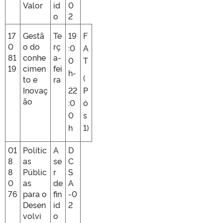
Valor
id
0
o
2
17
Gestã
Te
19
F
0
o do
rç
:0
A
81
conhe
a-
0
T
19
cimen
fei
h-
(
to e
ra
Inovaç
22
P
ão
:0
ó
0
s
h
1)
01
Polític
A
D
8
as
se
C
8
Públic
r
S
0
as
de
A
76
para o
fin
-0
Desen
id
2
volvi
o