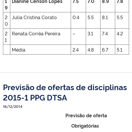
1
Dianine Censon Lopes
7.5
7.0
8.9
7.8
9
2
Julia Cristina Corato
0.4
5.5
8.1
5.5
0
2
Renata Corrêa Pereira
–
3.1
7.4
4.2
1
Média
2.4
4.8
6.7
5.1
Previsão de ofertas de disciplinas
2015-1 PPG DTSA
16/12/2014
Previsão de oferta
Obrigatórias