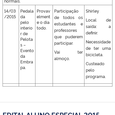
normais.
14/03
Pedala
Provav
Participação
Shirley
/2015
da
elment
de todos os
Local de
pelo
e o dia
estudantes e
saída: a
interio
todo.
professores
definir.
r de
que puderem
Pelota
Necessidade
participar.
s –
de ter uma
Evento
Vai ter
bicicleta.
da
almoço.
Embra
Custeado
pa.
pelo
programa.
EDITAL ALUNO ESPECIAL 2015