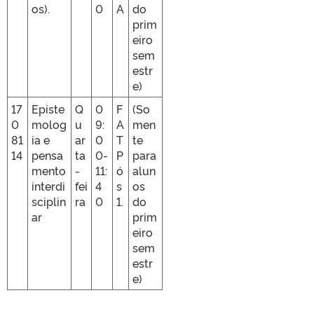
os).
0
A
do
prim
eiro
sem
estr
e)
17
Episte
Q
0
F
(So
0
molog
u
9:
A
men
81
ia e
ar
0
T
te
14
pensa
ta
0-
P
para
mento
-
11:
ó
alun
interdi
fei
4
s
os
sciplin
ra
0
1.
do
ar
prim
eiro
sem
estr
e)