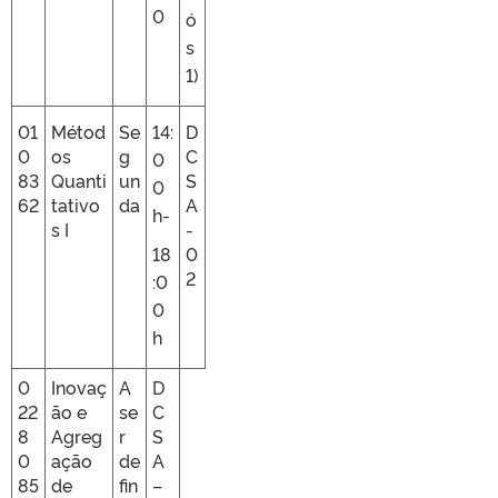
0
ó
s
1)
01
Métod
Se
14:
D
0
os
g
C
0
83
Quanti
un
S
0
62
tativo
da
A
h-
s I
-
18
0
2
:0
0
h
0
Inovaç
A
D
22
ão e
se
C
8
Agreg
r
S
0
ação
de
A
85
de
fin
–