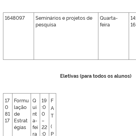
1648097
Seminários e projetos de
Quarta-
14
pesquisa
feira
16
Eletivas (para todos os alunos)
17
Formu
Q
19
F
0
lação
ui
:0
A
81
de
nt
0
T
17
Estrat
a-
–
(
égias
fei
22
ra
:0
P