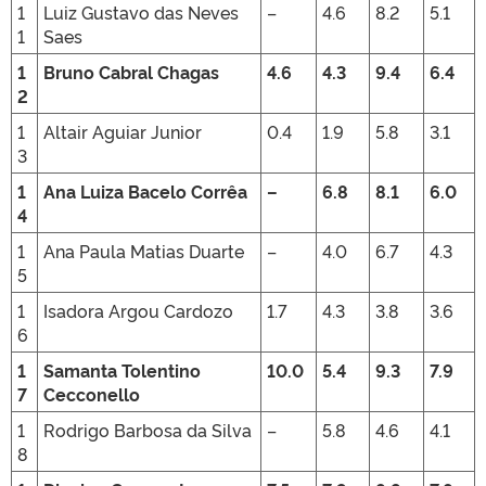
1
Luiz Gustavo das Neves
–
4.6
8.2
5.1
1
Saes
1
Bruno Cabral Chagas
4.6
4.3
9.4
6.4
2
1
Altair Aguiar Junior
0.4
1.9
5.8
3.1
3
1
Ana Luiza Bacelo Corrêa
–
6.8
8.1
6.0
4
1
Ana Paula Matias Duarte
–
4.0
6.7
4.3
5
1
Isadora Argou Cardozo
1.7
4.3
3.8
3.6
6
1
Samanta Tolentino
10.0
5.4
9.3
7.9
7
Cecconello
1
Rodrigo Barbosa da Silva
–
5.8
4.6
4.1
8