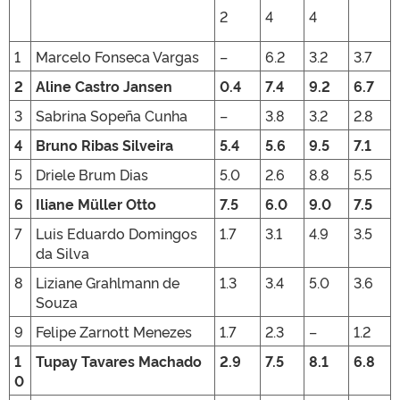
2
4
4
1
Marcelo Fonseca Vargas
–
6.2
3.2
3.7
2
Aline Castro Jansen
0.4
7.4
9.2
6.7
3
Sabrina Sopeña Cunha
–
3.8
3.2
2.8
4
Bruno Ribas Silveira
5.4
5.6
9.5
7.1
5
Driele Brum Dias
5.0
2.6
8.8
5.5
6
Iliane Müller Otto
7.5
6.0
9.0
7.5
7
Luis Eduardo Domingos
1.7
3.1
4.9
3.5
da Silva
8
Liziane Grahlmann de
1.3
3.4
5.0
3.6
Souza
9
Felipe Zarnott Menezes
1.7
2.3
–
1.2
1
Tupay Tavares Machado
2.9
7.5
8.1
6.8
0