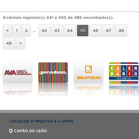
Exibindo registro(s) 441 a 450 de 485 encontrado(s).
<
1
2
…
42
43
44
45
46
47
48
49
>
LOCALIZE O PPGDTSA E A UFPEL
CAPÃO DO LEÃO