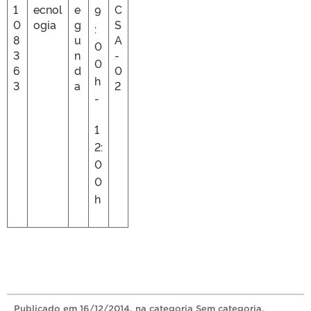
1
ecnol
e
C
9
0
ogia
g
S
:
8
u
A
0
3
n
-
0
6
d
0
h
3
a
2
-
1
2:
0
0
h
Publicado
em
16/12/2014
, na categoria
Sem categoria
.