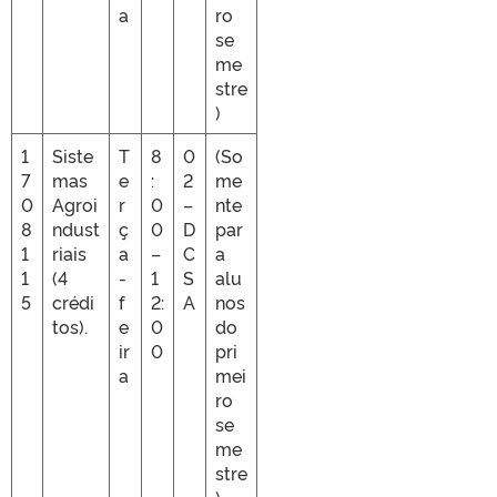
a
ro
se
me
stre
)
1
Siste
T
8
0
(So
7
mas
e
:
2
me
0
Agroi
r
0
–
nte
8
ndust
ç
0
D
par
1
riais
a
–
C
a
1
(4
-
1
S
alu
5
crédi
f
2:
A
nos
tos).
e
0
do
ir
0
pri
a
mei
ro
se
me
stre