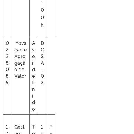
:
0
0
h
0
Inova
A
D
2
ção e
s
C
2
Agre
e
S
8
gaçã
r
A
0
o de
d
–
8
Valor
e
0
5
fi
2
n
i
d
o
1
Gest
T
1
F
7
ão
e