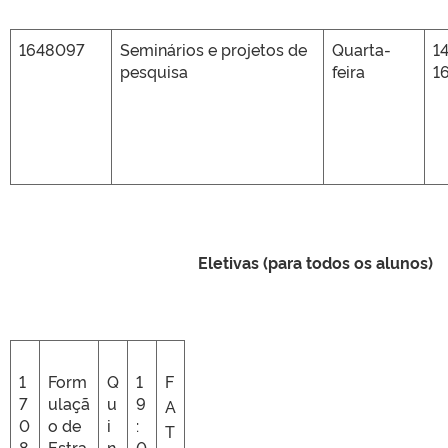
1648097
Seminários e projetos de
Quarta-
1
pesquisa
feira
1
Eletivas (para todos os alunos)
1
Form
Q
1
F
7
ulaçã
u
9
A
0
o de
i
:
T
8
Estra
n
0