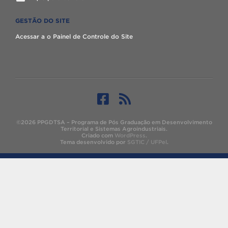
GESTÃO DO SITE
Acessar a o Painel de Controle do Site
©2026 PPGDTSA – Programa de Pós Graduação em Desenvolvimento
Territorial e Sistemas Agroindustriais.
Criado com
WordPress
.
Tema desenvolvido por
SGTIC / UFPel
.