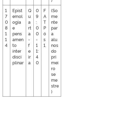
)
1
Epist
Q
0
F
(So
7
emol
u
9
A
me
0
ogia
a
:
T
nte
8
e
rt
0
P
par
1
pens
a
0
ó
a
1
amen
-
-
s
alu
4
to
f
1
1.
nos
inter
e
1:
do
disci
ir
4
pri
plinar
a
0
mei
ro
se
me
stre
)