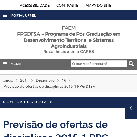
ACESSIBILIDADE
CONTRASTE
MAPA DO SITE
PORTAL UFPEL
ACESSO À INFORMAÇÃO
FAEM
PPGDTSA – Programa de Pós Graduação em
AUDITORIA
Desenvolvimento Territorial e Sistemas
Agroindustriais
COBALTO
Reconhecido pela CAPES
CONCURSOS
MENU
EDITAIS
INTERNACIONAL
Início
2014
Dezembro
16
Previsão de ofertas de disciplinas 2015-1 PPG DTSA
OUVIDORIA
PORTARIAS
SEM CATEGORIA
>
TELEFONES
Previsão de ofertas de