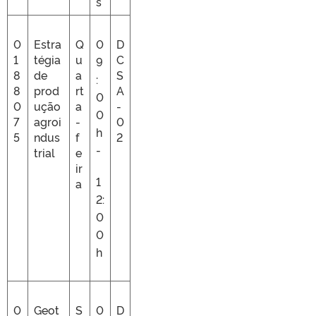
s
0
Estra
Q
0
D
1
tégia
u
C
9
8
de
a
S
:
8
prod
rt
A
0
0
ução
a
-
0
7
agroi
-
0
h
5
ndus
f
2
-
trial
e
ir
1
a
2:
0
0
h
0
Geot
S
0
D