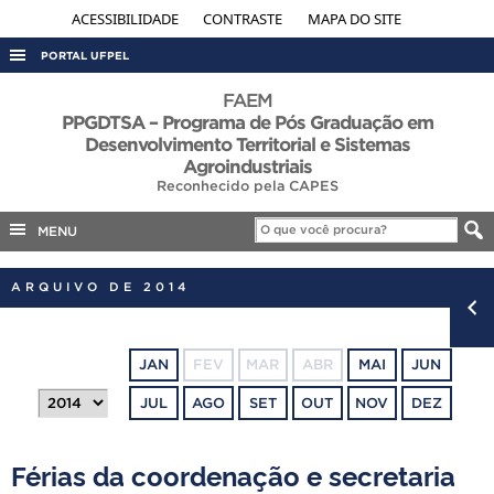
ACESSIBILIDADE
CONTRASTE
MAPA DO SITE
PORTAL UFPEL
ACESSO À INFORMAÇÃO
FAEM
PPGDTSA – Programa de Pós Graduação em
AUDITORIA
Desenvolvimento Territorial e Sistemas
Agroindustriais
COBALTO
Reconhecido pela CAPES
CONCURSOS
MENU
EDITAIS
INTERNACIONAL
ARQUIVO DE 2014
OUVIDORIA
PORTARIAS
JAN
FEV
MAR
ABR
MAI
JUN
TELEFONES
JUL
AGO
SET
OUT
NOV
DEZ
Férias da coordenação e secretaria