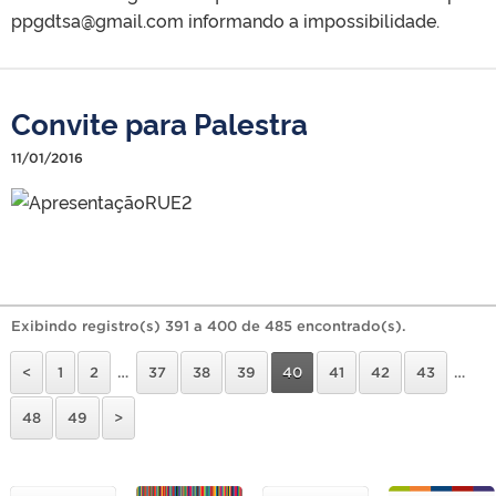
ppgdtsa@gmail.com informando a impossibilidade.
Convite para Palestra
11/01/2016
Exibindo registro(s) 391 a 400 de 485 encontrado(s).
<
1
2
…
37
38
39
40
41
42
43
…
48
49
>