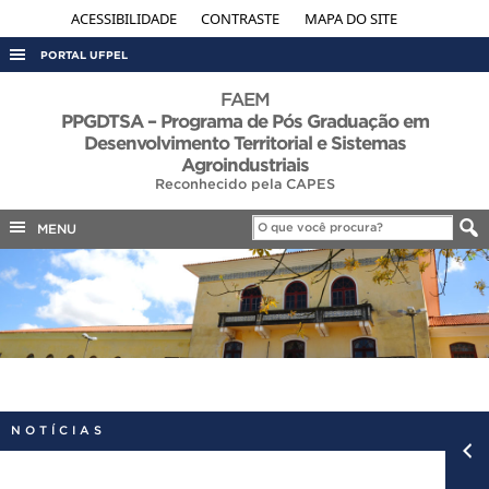
ACESSIBILIDADE
CONTRASTE
MAPA DO SITE
PORTAL UFPEL
ACESSO À INFORMAÇÃO
FAEM
PPGDTSA – Programa de Pós Graduação em
AUDITORIA
Desenvolvimento Territorial e Sistemas
Agroindustriais
COBALTO
Reconhecido pela CAPES
CONCURSOS
MENU
EDITAIS
INTERNACIONAL
OUVIDORIA
PORTARIAS
TELEFONES
NOTÍCIAS