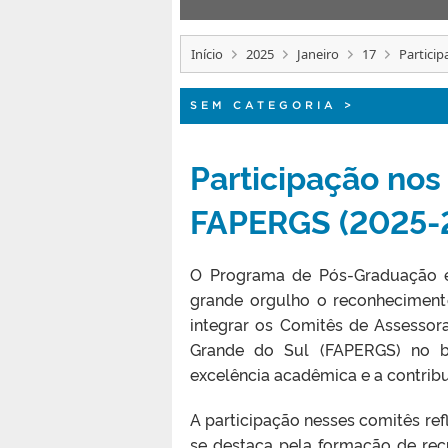
Início
2025
Janeiro
17
Partici
SEM CATEGORIA
>
Participação no
FAPERGS (2025-
O Programa de Pós-Graduação e
grande orgulho o reconheciment
integrar os Comitês de Assesso
Grande do Sul (FAPERGS) no bi
excelência acadêmica e a contribu
A participação nesses comitês re
se destaca pela formação de rec