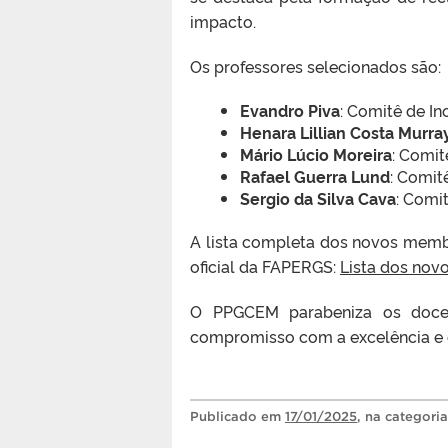
impacto.
Os professores selecionados são:
Evandro Piva
: Comitê de I
Henara Lillian Costa Murra
Mário Lúcio Moreira
: Comit
Rafael Guerra Lund
: Comit
Sergio da Silva Cava
: Comi
A lista completa dos novos memb
oficial da FAPERGS:
Lista dos no
O PPGCEM parabeniza os docen
compromisso com a excelência e o
Publicado
em
17/01/2025
, na categori