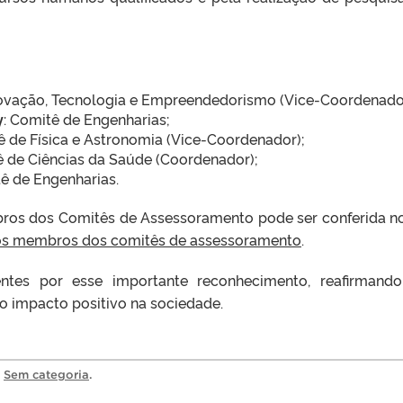
novação, Tecnologia e Empreendedorismo (Vice-Coordenado
y
: Comitê de Engenharias;
ê de Física e Astronomia (Vice-Coordenador);
ê de Ciências da Saúde (Coordenador);
tê de Engenharias.
ros dos Comitês de Assessoramento pode ser conferida no
vos membros dos comitês de assessoramento
.
tes por esse importante reconhecimento, reafirmand
 impacto positivo na sociedade.
a
Sem categoria
.