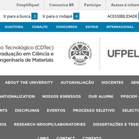
Simplifique!
Comunica BR
Participe
Acesso à infor
Ir para a busca
3
Ir para o rodapé
4
ACESSIBILIDADE
AUDITORIA
COBALTO
CONCURSOS
EDITAIS
INTERNACIONAL
o Tecnológico (CDTec)
raduação em Ciência e
ngenharia de Materiais
ABOUT THE UNIVERSITY
AUTOAVALIAÇÃO
DISCENTES
GEN
NATIONALIZATION
NOSSOS EGRESSOS
OUR ALUMNI
PPGCEM 
NTS
DISCIPLINAS
EVENTOS
PROCESSO SELETIVO
SELECT
IOS
RESEARCH GROUPS/LABORATORIES
DISSERTAÇÕES E TESE
LINKS
CONTACT
CONTATO