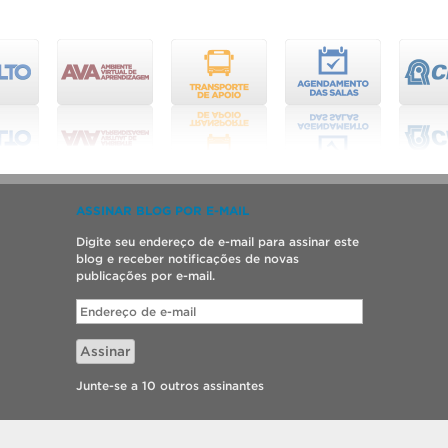
ASSINAR BLOG POR E-MAIL
Digite seu endereço de e-mail para assinar este
blog e receber notificações de novas
publicações por e-mail.
Endereço
de
e-
Assinar
mail
Junte-se a 10 outros assinantes