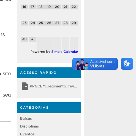
16
17
18
19
20
21
22
23
24
25
26
27
28
29
r);
30
31
Powered by
Simple Calendar
 site
ACESSO RÁPIDO
PPGCEM_regimento_fevereiro 2018
o seu
CATEGORIAS
Bolsas
Disciplinas
Eventos