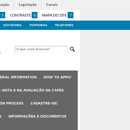
mação
Legislação
Canais
5
CONTRASTE
6
MAPA DO SITE
7
OUVIDORIA
PORTARIAS
TELEFONES
ERAL INFORMATION
HOW TO APPLY
– NOTA 6 NA AVALIAÇÃO DA CAPES
ION PROCESS
CADASTRE-SE!
S
INFORMAÇÕES E DOCUMENTOS