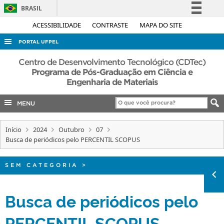
BRASIL
Simplifique!
ACESSIBILIDADE
CONTRASTE
MAPA DO SITE
Comunica BR
PORTAL UFPEL
Participe
ACESSO À INFORMAÇÃO
Centro de Desenvolvimento Tecnológico (CDTec)
Acesso à informação
Programa de Pós-Graduação em Ciência e
AUDITORIA
Engenharia de Materiais
Legislação
COBALTO
Canais
MENU
CONCURSOS
EDITAIS
Início
2024
Outubro
07
Busca de periódicos pelo PERCENTIL SCOPUS
INTERNACIONAL
OUVIDORIA
SEM CATEGORIA
>
PORTARIAS
Busca de periódicos pelo
TELEFONES
PERCENTIL SCOPUS