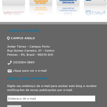
LOCALIZE O PPGCEM
CAMPUS ANGLO
Andar Térreo - Campus Porto
Rua Gomes Carneiro, 01 - Centro
Pelotas - RS, Brasil - 96010-610
(53)3284-3880
clique para ver o e-mail
ASSINAR BLOG POR E-MAIL
Digite seu endereço de e-mail para assinar este blog e receber
notificações de novas publicações por e-mail.
Endereço
de
e-