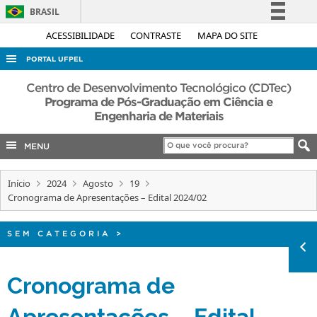
BRASIL
Simplifique!
ACESSIBILIDADE
CONTRASTE
MAPA DO SITE
Comunica BR
PORTAL UFPEL
Participe
ACESSO À INFORMAÇÃO
Centro de Desenvolvimento Tecnológico (CDTec)
Acesso à informação
Programa de Pós-Graduação em Ciência e
AUDITORIA
Engenharia de Materiais
Legislação
COBALTO
Canais
MENU
CONCURSOS
EDITAIS
Início
2024
Agosto
19
Cronograma de Apresentações – Edital 2024/02
INTERNACIONAL
OUVIDORIA
SEM CATEGORIA
>
PORTARIAS
Cronograma de
TELEFONES
Apresentações – Edital