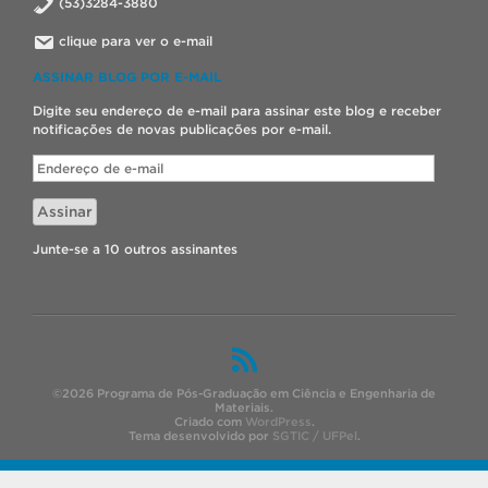
(53)3284-3880
clique para ver o e-mail
ASSINAR BLOG POR E-MAIL
Digite seu endereço de e-mail para assinar este blog e receber
notificações de novas publicações por e-mail.
Endereço
de
e-
Assinar
mail
Junte-se a 10 outros assinantes
©2026 Programa de Pós-Graduação em Ciência e Engenharia de
Materiais.
Criado com
WordPress
.
Tema desenvolvido por
SGTIC / UFPel
.