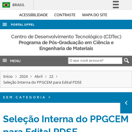
BRASIL
Simplifique!
ACESSIBILIDADE
CONTRASTE
MAPA DO SITE
Comunica BR
PORTAL UFPEL
Participe
ACESSO À INFORMAÇÃO
Centro de Desenvolvimento Tecnológico (CDTec)
Acesso à informação
Programa de Pós-Graduação em Ciência e
AUDITORIA
Engenharia de Materiais
Legislação
COBALTO
Canais
MENU
CONCURSOS
EDITAIS
Início
2024
Abril
22
Seleção Interna do PPGCEM para Edital PDSE
INTERNACIONAL
OUVIDORIA
SEM CATEGORIA
>
PORTARIAS
Seleção Interna do PPGCEM
TELEFONES
para Edital PDSE