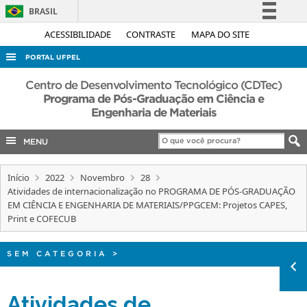
BRASIL
Simplifique!
ACESSIBILIDADE
CONTRASTE
MAPA DO SITE
Comunica BR
PORTAL UFPEL
Participe
ACESSO À INFORMAÇÃO
Centro de Desenvolvimento Tecnológico (CDTec)
Acesso à informação
Programa de Pós-Graduação em Ciência e
AUDITORIA
Engenharia de Materiais
Legislação
COBALTO
Canais
MENU
CONCURSOS
EDITAIS
Início
2022
Novembro
28
Atividades de internacionalização no PROGRAMA DE PÓS-GRADUAÇÃO
INTERNACIONAL
EM CIÊNCIA E ENGENHARIA DE MATERIAIS/PPGCEM: Projetos CAPES,
Print e COFECUB
OUVIDORIA
PORTARIAS
SEM CATEGORIA
>
TELEFONES
Atividades de