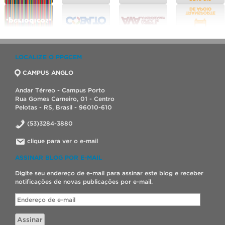
LOCALIZE O PPGCEM
CAMPUS ANGLO
Andar Térreo - Campus Porto
Rua Gomes Carneiro, 01 - Centro
Pelotas - RS, Brasil - 96010-610
(53)3284-3880
clique para ver o e-mail
ASSINAR BLOG POR E-MAIL
Digite seu endereço de e-mail para assinar este blog e receber
notificações de novas publicações por e-mail.
Endereço
de
e-
Assinar
mail