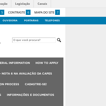
mação
Legislação
Canais
5
CONTRASTE
6
MAPA DO SITE
7
OUVIDORIA
PORTARIAS
TELEFONES
ERAL INFORMATION
HOW TO APPLY
– NOTA 6 NA AVALIAÇÃO DA CAPES
ION PROCESS
CADASTRE-SE!
S
INFORMAÇÕES E DOCUMENTOS