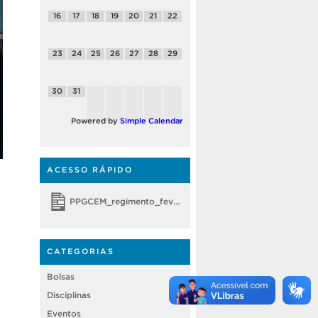
16
17
18
19
20
21
22
23
24
25
26
27
28
29
30
31
Powered by
Simple Calendar
ACESSO RÁPIDO
PPGCEM_regimento_fevereiro 2018
CATEGORIAS
Bolsas
Disciplinas
Eventos