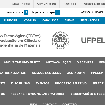
Simplifique!
Comunica BR
Participe
Acesso à infor
Ir para a busca
3
Ir para o rodapé
4
ACESSIBILIDADE
AUDITORIA
COBALTO
CONCURSOS
EDITAIS
INTERNACIONAL
o Tecnológico (CDTec)
raduação em Ciência e
ngenharia de Materiais
ABOUT THE UNIVERSITY
AUTOAVALIAÇÃO
DISCENTES
GEN
NATIONALIZATION
NOSSOS EGRESSOS
OUR ALUMNI
PPGCEM 
NTS
DISCIPLINAS
EVENTOS
PROCESSO SELETIVO
SELECT
IOS
RESEARCH GROUPS/LABORATORIES
DISSERTAÇÕES E TESE
LINKS
CONTACT
CONTATO