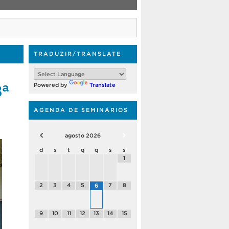
TRADUZIR/TRANSLATE
8ª
Powered by
Translate
AGENDA DE SEMINÁRIOS
agosto
2026
d
s
t
q
q
s
s
1
2
3
4
5
7
8
6
9
10
11
12
13
14
15