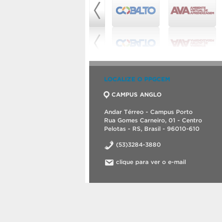
LOCALIZE O PPGCEM
CAMPUS ANGLO
Andar Térreo - Campus Porto
Rua Gomes Carneiro, 01 - Centro
Pelotas - RS, Brasil - 96010-610
(53)3284-3880
clique para ver o e-mail
©2026 Programa de Pós-Graduação em Ciênc
Criado com
WordPress
.
Tema desenvolvid