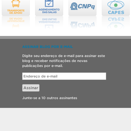
ASSINAR BLOG POR E-MAIL
Digite seu endereço de e-mail para assinar este
blog e receber notificações de novas
publicações por e-mail.
Endereço
de
e-
Assinar
mail
Junte-se a 10 outros assinantes
ia e Engenharia de Materiais.
o por
SGTIC / UFPel
.