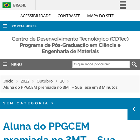
BRASIL
Simplifique!
ACESSIBILIDADE
CONTRASTE
MAPA DO SITE
Comunica BR
PORTAL UFPEL
Participe
ACESSO À INFORMAÇÃO
Centro de Desenvolvimento Tecnológico (CDTec)
Acesso à informação
Programa de Pós-Graduação em Ciência e
AUDITORIA
Engenharia de Materiais
Legislação
COBALTO
Canais
MENU
CONCURSOS
EDITAIS
Início
2022
Outubro
20
Aluna do PPGCEM premiada no 3MT – Sua Tese em 3 Minutos
INTERNACIONAL
OUVIDORIA
SEM CATEGORIA
>
PORTARIAS
Aluna do PPGCEM
TELEFONES
premiada no 3MT – Sua