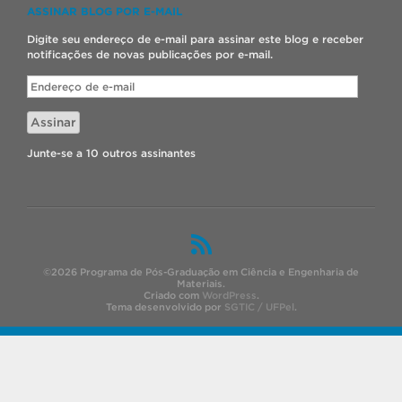
ASSINAR BLOG POR E-MAIL
Digite seu endereço de e-mail para assinar este blog e receber
notificações de novas publicações por e-mail.
Endereço
de
e-
Assinar
mail
Junte-se a 10 outros assinantes
©2026 Programa de Pós-Graduação em Ciência e Engenharia de
Materiais.
Criado com
WordPress
.
Tema desenvolvido por
SGTIC / UFPel
.