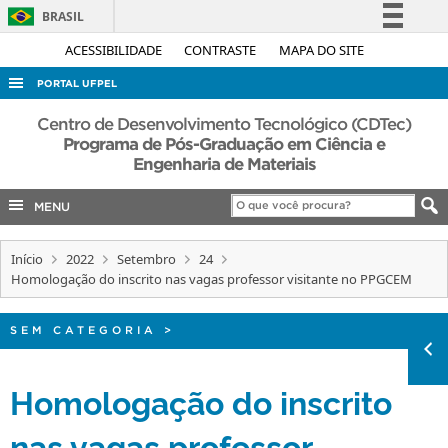
BRASIL
Simplifique!
ACESSIBILIDADE
CONTRASTE
MAPA DO SITE
Comunica BR
PORTAL UFPEL
Participe
ACESSO À INFORMAÇÃO
Centro de Desenvolvimento Tecnológico (CDTec)
Acesso à informação
Programa de Pós-Graduação em Ciência e
AUDITORIA
Engenharia de Materiais
Legislação
COBALTO
Canais
MENU
CONCURSOS
EDITAIS
Início
2022
Setembro
24
Homologação do inscrito nas vagas professor visitante no PPGCEM
INTERNACIONAL
OUVIDORIA
SEM CATEGORIA
>
PORTARIAS
Homologação do inscrito
TELEFONES
nas vagas professor