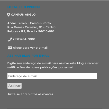
LOCALIZE O PPGCEM
CAMPUS ANGLO
Andar Térreo - Campus Porto
Rua Gomes Carneiro, 01 - Centro
Pelotas - RS, Brasil - 96010-610
(53)3284-3880
clique para ver o e-mail
ASSINAR BLOG POR E-MAIL
Digite seu endereço de e-mail para assinar este blog e receber
notificações de novas publicações por e-mail.
Endereço
de
e-
Assinar
mail
Junte-se a 10 outros assinantes