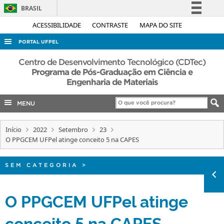
BRASIL
Simplifique!
ACESSIBILIDADE
CONTRASTE
MAPA DO SITE
Comunica BR
PORTAL UFPEL
Participe
ACESSO À INFORMAÇÃO
Centro de Desenvolvimento Tecnológico (CDTec)
Acesso à informação
Programa de Pós-Graduação em Ciência e
AUDITORIA
Engenharia de Materiais
Legislação
COBALTO
Canais
MENU
CONCURSOS
EDITAIS
Início
2022
Setembro
23
O PPGCEM UFPel atinge conceito 5 na CAPES
INTERNACIONAL
OUVIDORIA
SEM CATEGORIA
>
PORTARIAS
O PPGCEM UFPel atinge
TELEFONES
conceito 5 na CAPES