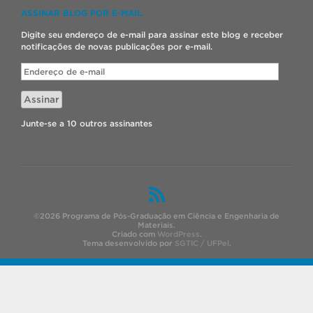
ASSINAR BLOG POR E-MAIL
Digite seu endereço de e-mail para assinar este blog e receber
notificações de novas publicações por e-mail.
Endereço
de
e-
Assinar
mail
Junte-se a 10 outros assinantes
©2026 Programa de Pós-Graduação em Ciência e Engenharia de
Materiais.
Criado com
WordPress
.
Tema desenvolvido por
SGTIC / UFPel
.