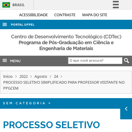
BRASIL
Simplifique!
ACESSIBILIDADE
CONTRASTE
MAPA DO SITE
Comunica BR
PORTAL UFPEL
Participe
ACESSO À INFORMAÇÃO
Centro de Desenvolvimento Tecnológico (CDTec)
Acesso à informação
Programa de Pós-Graduação em Ciência e
AUDITORIA
Engenharia de Materiais
Legislação
COBALTO
Canais
MENU
CONCURSOS
EDITAIS
Início
2022
Agosto
24
PROCESSO SELETIVO SIMPLIFICADO PARA PROFESSOR VISITANTE NO
INTERNACIONAL
PPGCEM
OUVIDORIA
SEM CATEGORIA
>
PORTARIAS
TELEFONES
PROCESSO SELETIVO