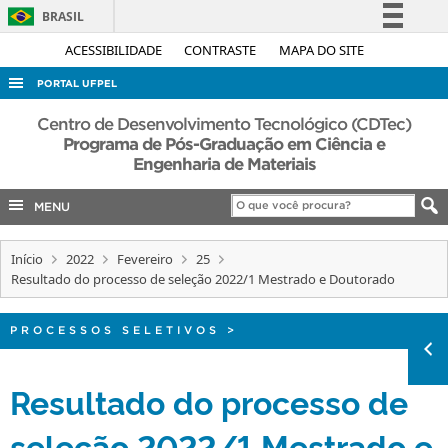
BRASIL
Simplifique!
ACESSIBILIDADE
CONTRASTE
MAPA DO SITE
Comunica BR
PORTAL UFPEL
Participe
ACESSO À INFORMAÇÃO
Centro de Desenvolvimento Tecnológico (CDTec)
Acesso à informação
Programa de Pós-Graduação em Ciência e
AUDITORIA
Engenharia de Materiais
Legislação
COBALTO
Canais
MENU
CONCURSOS
EDITAIS
Início
2022
Fevereiro
25
Resultado do processo de seleção 2022/1 Mestrado e Doutorado
INTERNACIONAL
OUVIDORIA
PROCESSOS SELETIVOS
>
PORTARIAS
Resultado do processo de
TELEFONES
seleção 2022/1 Mestrado e