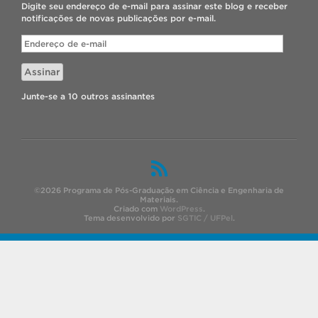
Digite seu endereço de e-mail para assinar este blog e receber
notificações de novas publicações por e-mail.
Endereço
de
e-
Assinar
mail
Junte-se a 10 outros assinantes
©2026 Programa de Pós-Graduação em Ciência e Engenharia de
Materiais.
Criado com
WordPress
.
Tema desenvolvido por
SGTIC / UFPel
.