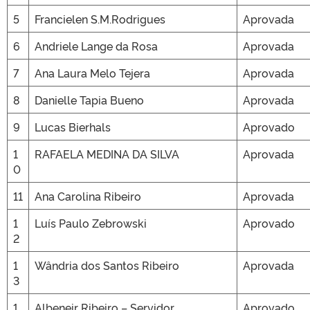
5
Francielen S.M.Rodrigues
Aprovada
6
Andriele Lange da Rosa
Aprovada
7
Ana Laura Melo Tejera
Aprovada
8
Danielle Tapia Bueno
Aprovada
9
Lucas Bierhals
Aprovado
1
RAFAELA MEDINA DA SILVA
Aprovada
0
11
Ana Carolina Ribeiro
Aprovada
1
Luís Paulo Zebrowski
Aprovado
2
1
Wândria dos Santos Ribeiro
Aprovada
3
1
Albeneir Ribeiro – Servidor
Aprovado