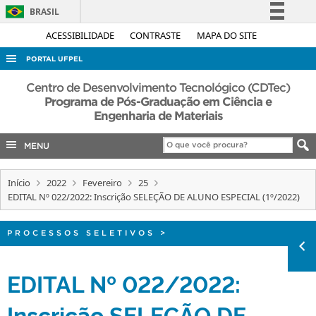
BRASIL
Simplifique!
ACESSIBILIDADE
CONTRASTE
MAPA DO SITE
Comunica BR
PORTAL UFPEL
Participe
ACESSO À INFORMAÇÃO
Centro de Desenvolvimento Tecnológico (CDTec)
Acesso à informação
Programa de Pós-Graduação em Ciência e
AUDITORIA
Engenharia de Materiais
Legislação
COBALTO
Canais
MENU
CONCURSOS
EDITAIS
Início
2022
Fevereiro
25
EDITAL Nº 022/2022: Inscrição SELEÇÃO DE ALUNO ESPECIAL (1º/2022)
INTERNACIONAL
OUVIDORIA
PROCESSOS SELETIVOS
>
PORTARIAS
EDITAL Nº 022/2022:
TELEFONES
Inscrição SELEÇÃO DE