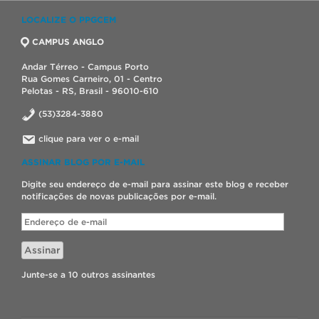
LOCALIZE O PPGCEM
CAMPUS ANGLO
Andar Térreo - Campus Porto
Rua Gomes Carneiro, 01 - Centro
Pelotas - RS, Brasil - 96010-610
(53)3284-3880
clique para ver o e-mail
ASSINAR BLOG POR E-MAIL
Digite seu endereço de e-mail para assinar este blog e receber
notificações de novas publicações por e-mail.
Endereço
de
e-
Assinar
mail
Junte-se a 10 outros assinantes