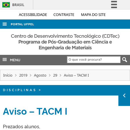
BRASIL
Simplifique!
ACESSIBILIDADE
CONTRASTE
MAPA DO SITE
Comunica BR
PORTAL UFPEL
Participe
ACESSO À INFORMAÇÃO
Centro de Desenvolvimento Tecnológico (CDTec)
Acesso à informação
Programa de Pós-Graduação em Ciência e
AUDITORIA
Engenharia de Materiais
Legislação
COBALTO
Canais
MENU
CONCURSOS
EDITAIS
Início
2019
Agosto
29
Aviso – TACM I
INTERNACIONAL
DISCIPLINAS
>
OUVIDORIA
PORTARIAS
Aviso – TACM I
TELEFONES
Prezados alunos,