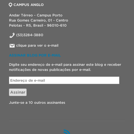
CAMPUS ANGLO
Andar Térreo - Campus Porto
Rua Gomes Carneiro, 01 - Centro
Pelotas - RS, Brasil - 96010-610
(53)3284-3880
clique para ver o e-mail
ASSINAR BLOG POR E-MAIL
Digite seu endereço de e-mail para assinar este blog e receber
notificações de novas publicações por e-mail.
Endereço
de
e-
Assinar
mail
Junte-se a 10 outros assinantes