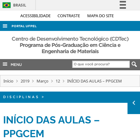
BRASIL
Simplifique!
ACESSIBILIDADE
CONTRASTE
MAPA DO SITE
Comunica BR
PORTAL UFPEL
Participe
ACESSO À INFORMAÇÃO
Centro de Desenvolvimento Tecnológico (CDTec)
Acesso à informação
Programa de Pós-Graduação em Ciência e
AUDITORIA
Engenharia de Materiais
Legislação
COBALTO
Canais
MENU
CONCURSOS
EDITAIS
Início
2019
Março
12
INÍCIO DAS AULAS – PPGCEM
INTERNACIONAL
DISCIPLINAS
>
OUVIDORIA
PORTARIAS
INÍCIO DAS AULAS –
TELEFONES
PPGCEM