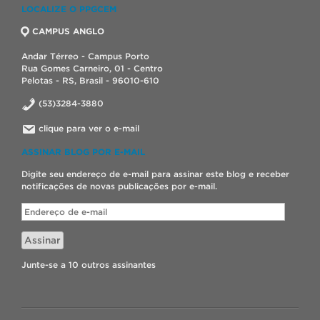
LOCALIZE O PPGCEM
CAMPUS ANGLO
Andar Térreo - Campus Porto
Rua Gomes Carneiro, 01 - Centro
Pelotas - RS, Brasil - 96010-610
(53)3284-3880
clique para ver o e-mail
ASSINAR BLOG POR E-MAIL
Digite seu endereço de e-mail para assinar este blog e receber
notificações de novas publicações por e-mail.
Endereço
de
e-
Assinar
mail
Junte-se a 10 outros assinantes