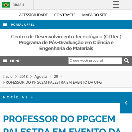
BRASIL
Simplifique!
ACESSIBILIDADE
CONTRASTE
MAPA DO SITE
Comunica BR
PORTAL UFPEL
Participe
ACESSO À INFORMAÇÃO
Centro de Desenvolvimento Tecnológico (CDTec)
Acesso à informação
Programa de Pós-Graduação em Ciência e
AUDITORIA
Engenharia de Materiais
Legislação
COBALTO
Canais
MENU
CONCURSOS
EDITAIS
Início
2018
Agosto
29
PROFESSOR DO PPGCEM PALESTRA EM EVENTO DA UFG
INTERNACIONAL
OUVIDORIA
NOTÍCIAS
>
PORTARIAS
PROFESSOR DO PPGCEM
TELEFONES
PALESTRA EM EVENTO DA