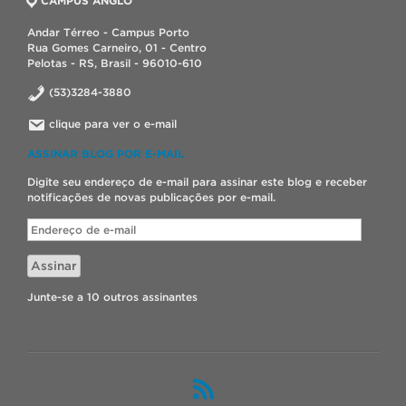
CAMPUS ANGLO
Andar Térreo - Campus Porto
Rua Gomes Carneiro, 01 - Centro
Pelotas - RS, Brasil - 96010-610
(53)3284-3880
clique para ver o e-mail
ASSINAR BLOG POR E-MAIL
Digite seu endereço de e-mail para assinar este blog e receber
notificações de novas publicações por e-mail.
Endereço
de
e-
Assinar
mail
Junte-se a 10 outros assinantes