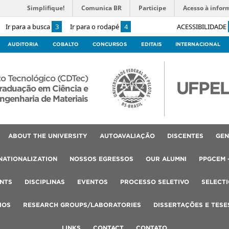
Simplifique!
Comunica BR
Participe
Acesso à infor
Ir para a busca
3
Ir para o rodapé
4
ACESSIBILIDADE
AUDITORIA
COBALTO
CONCURSOS
EDITAIS
INTERNACIONAL
o Tecnológico (CDTec)
raduação em Ciência e
ngenharia de Materiais
ABOUT THE UNIVERSITY
AUTOAVALIAÇÃO
DISCENTES
GEN
NATIONALIZATION
NOSSOS EGRESSOS
OUR ALUMNI
PPGCEM 
NTS
DISCIPLINAS
EVENTOS
PROCESSO SELETIVO
SELECT
IOS
RESEARCH GROUPS/LABORATORIES
DISSERTAÇÕES E TESE
LINKS
CONTACT
CONTATO