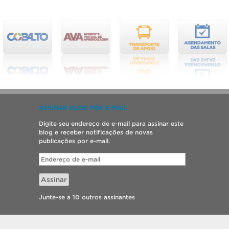
ASSINAR BLOG POR E-MAIL
Digite seu endereço de e-mail para assinar este
blog e receber notificações de novas
publicações por e-mail.
Endereço
de
e-
Assinar
mail
Junte-se a 10 outros assinantes