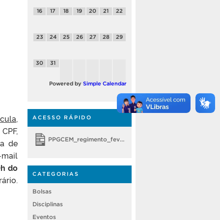
16
17
18
19
20
21
22
23
24
25
26
27
28
29
30
31
Powered by
Simple Calendar
ícula
,
ACESSO RÁPIDO
 CPF,
PPGCEM_regimento_fevereiro 2018
ma de
mail
0h do
CATEGORIAS
ário.
Bolsas
Disciplinas
Eventos