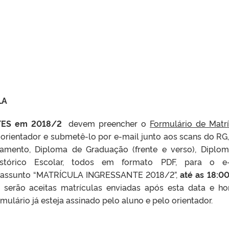
LA
NTES em 2018/2
devem preencher o
Formulário de Matr
o orientador e submetê-lo por e-mail junto aos scans do RG,
amento, Diploma de Graduação (frente e verso), Diplo
istórico Escolar, todos em formato PDF, para o e-
 assunto “MATRÍCULA INGRESSANTE 2018/2”,
até as 18:0
serão aceitas matrículas enviadas após esta data e hor
mulário já esteja assinado pelo aluno e pelo orientador.