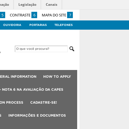
mação
Legislação
Canais
5
CONTRASTE
6
MAPA DO SITE
7
OUVIDORIA
PORTARIAS
TELEFONES
ERAL INFORMATION
HOW TO APPLY
– NOTA 6 NA AVALIAÇÃO DA CAPES
ION PROCESS
CADASTRE-SE!
S
INFORMAÇÕES E DOCUMENTOS