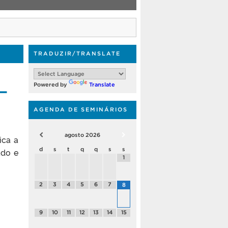
TRADUZIR/TRANSLATE
–
Powered by
Translate
AGENDA DE SEMINÁRIOS
agosto
2026
ica a
d
s
t
q
q
s
s
ado e
1
2
3
4
5
6
7
8
9
10
11
12
13
14
15