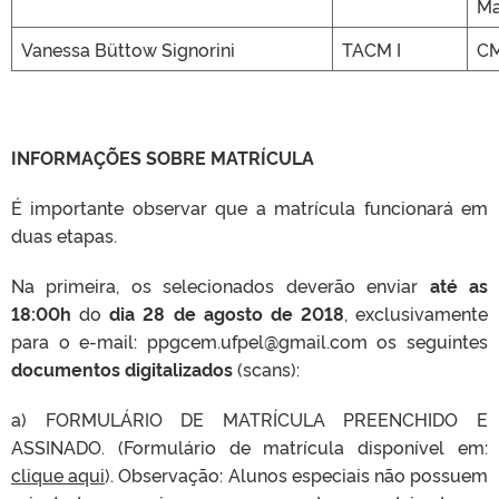
Ma
Vanessa Büttow Signorini
TACM I
CM
INFORMAÇÕES SOBRE MATRÍCULA
É importante observar que a matrícula funcionará em
duas etapas.
Na primeira, os selecionados deverão enviar
até as
18:00h
do
dia 28 de agosto de 2018
, exclusivamente
para o e-mail: ppgcem.ufpel@gmail.com os seguintes
documentos digitalizados
(scans):
a) FORMULÁRIO DE MATRÍCULA PREENCHIDO E
ASSINADO. (Formulário de matrícula disponível em:
clique aqui
). Observação: Alunos especiais não possuem