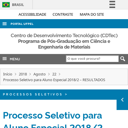
BRASIL
Simplifique!
ACESSIBILIDADE
CONTRASTE
MAPA DO SITE
Comunica BR
PORTAL UFPEL
Participe
ACESSO À INFORMAÇÃO
Centro de Desenvolvimento Tecnológico (CDTec)
Acesso à informação
Programa de Pós-Graduação em Ciência e
AUDITORIA
Engenharia de Materiais
Legislação
COBALTO
Canais
MENU
CONCURSOS
EDITAIS
Início
2018
Agosto
22
Processo Seletivo para Aluno Especial 2018/2 – RESULTADOS
INTERNACIONAL
OUVIDORIA
PROCESSOS SELETIVOS
>
PORTARIAS
Processo Seletivo para
TELEFONES
Aluno Especial 2018/2 –