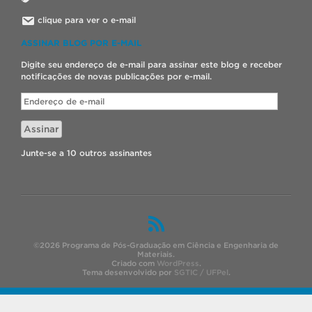
clique para ver o e-mail
ASSINAR BLOG POR E-MAIL
Digite seu endereço de e-mail para assinar este blog e receber
notificações de novas publicações por e-mail.
Endereço
de
e-
Assinar
mail
Junte-se a 10 outros assinantes
©2026 Programa de Pós-Graduação em Ciência e Engenharia de
Materiais.
Criado com
WordPress
.
Tema desenvolvido por
SGTIC / UFPel
.