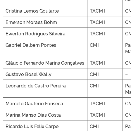
Cristina Lemos Goularte
TACM I
CM
Emerson Moraes Bohm
TACM I
CM
Ewerton Rodrigues Silveira
TACM I
CM
Gabriel Dalbem Pontes
CM I
Pa
Ma
Gláucio Fernando Marins Gonçalves
TACM I
CM
Gustavo Bosel Wally
CM I
–
Leonardo de Castro Pereira
CM I
Pa
Ma
Marcelo Gautério Fonseca
TACM I
CM
Marina Manso Dias Costa
TACM I
CM
Ricardo Luis Felix Carpe
CM I
Pa