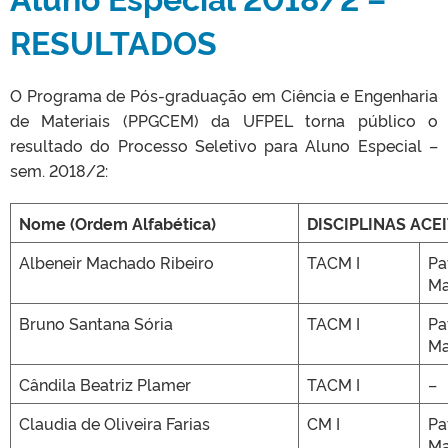
RESULTADOS
O Programa de Pós-graduação em Ciência e Engenharia
de Materiais (PPGCEM) da UFPEL torna público o
resultado do Processo Seletivo para Aluno Especial –
sem. 2018/2:
Nome (Ordem Alfabética)
DISCIPLINAS ACE
Albeneir Machado Ribeiro
TACM I
Pa
Ma
Bruno Santana Sória
TACM I
Pa
Ma
Cândila Beatriz Plamer
TACM I
–
Claudia de Oliveira Farias
CM I
Pa
Ma