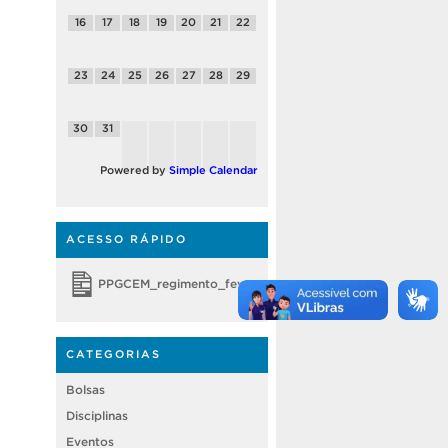
16
17
18
19
20
21
22
23
24
25
26
27
28
29
30
31
Powered by
Simple Calendar
ACESSO RÁPIDO
PPGCEM_regimento_fevereiro 2018
CATEGORIAS
Bolsas
Disciplinas
Eventos