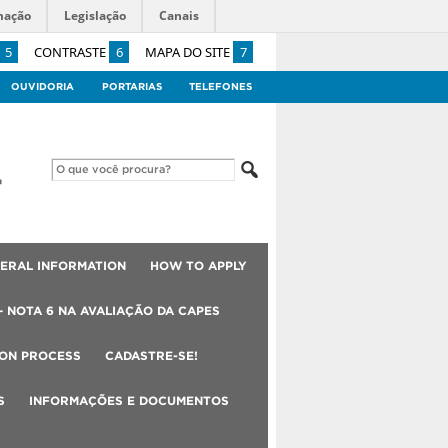
mação
Legislação
Canais
5
CONTRASTE
6
MAPA DO SITE
7
OUVIDORIA
PORTARIAS
TELEFONES
ERAL INFORMATION
HOW TO APPLY
– NOTA 6 NA AVALIAÇÃO DA CAPES
ION PROCESS
CADASTRE-SE!
S
INFORMAÇÕES E DOCUMENTOS