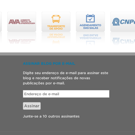
ASSINAR BLOG POR E-MAIL
Digite seu endereço de e-mail para assinar este
blog e receber notificações de novas
publicações por e-mail.
Endereço
de
e-
Assinar
mail
Junte-se a 10 outros assinantes