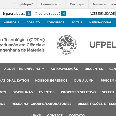
Simplifique!
Comunica BR
Participe
Acesso à infor
Ir para a busca
3
Ir para o rodapé
4
ACESSIBILIDADE
AUDITORIA
COBALTO
CONCURSOS
EDITAIS
INTERNACIONAL
o Tecnológico (CDTec)
raduação em Ciência e
ngenharia de Materiais
ABOUT THE UNIVERSITY
AUTOAVALIAÇÃO
DISCENTES
GEN
NATIONALIZATION
NOSSOS EGRESSOS
OUR ALUMNI
PPGCEM 
NTS
DISCIPLINAS
EVENTOS
PROCESSO SELETIVO
SELECT
IOS
RESEARCH GROUPS/LABORATORIES
DISSERTAÇÕES E TESE
LINKS
CONTACT
CONTATO