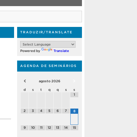
TRADUZIR/TRANSLATE
Powered by
Translate
AGENDA DE SEMINÁRIOS
agosto
2026
d
s
t
q
q
s
s
1
2
3
4
5
6
7
8
9
10
11
12
13
14
15