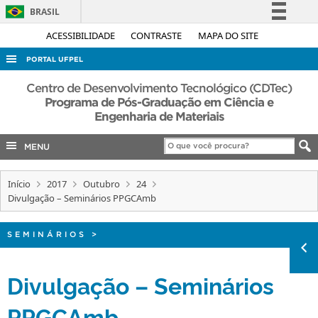
BRASIL
Simplifique!
ACESSIBILIDADE
CONTRASTE
MAPA DO SITE
Comunica BR
PORTAL UFPEL
Participe
ACESSO À INFORMAÇÃO
Centro de Desenvolvimento Tecnológico (CDTec)
Acesso à informação
Programa de Pós-Graduação em Ciência e
AUDITORIA
Engenharia de Materiais
Legislação
COBALTO
Canais
MENU
CONCURSOS
EDITAIS
Início
2017
Outubro
24
Divulgação – Seminários PPGCAmb
INTERNACIONAL
OUVIDORIA
SEMINÁRIOS
>
PORTARIAS
Divulgação – Seminários
TELEFONES
PPGCAmb