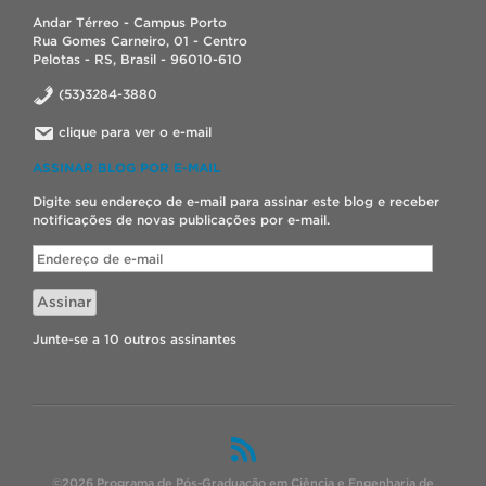
Andar Térreo - Campus Porto
Rua Gomes Carneiro, 01 - Centro
Pelotas - RS, Brasil - 96010-610
(53)3284-3880
clique para ver o e-mail
ASSINAR BLOG POR E-MAIL
Digite seu endereço de e-mail para assinar este blog e receber
notificações de novas publicações por e-mail.
Endereço
de
e-
Assinar
mail
Junte-se a 10 outros assinantes
©2026 Programa de Pós-Graduação em Ciência e Engenharia de